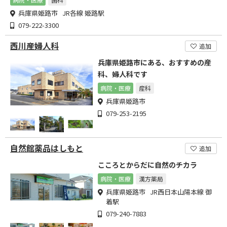
兵庫県姫路市 JR各線 姫路駅
079-222-3300
西川産婦人科
追加
兵庫県姫路市にある、おすすめの産
科、婦人科です
病院・医療
産科
兵庫県姫路市
079-253-2195
自然館薬品はしもと
追加
こころとからだに自然のチカラ
病院・医療
漢方薬局
兵庫県姫路市 JR西日本山陽本線 御
着駅
079-240-7883