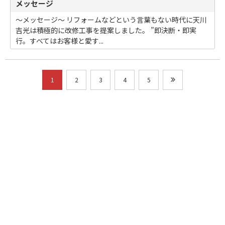
メッセージ
～メッセージ～ リフォームなどという言葉もない時代に天川
吉光は積極的に改修工事を提案しました。 ”即決断・即実
行。すべてはお客様と愛す...
1
2
3
4
5