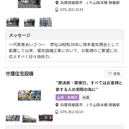
兵庫県姫路市 ＪＲ山陽本線 御着駅
079-253-3133
メッセージ
～代表者あいさつ～ 弊社は昭和36年に塚本電気商会として
創業して以来、電気設備工事において、お客様のご要望にお
応えすべく日々技術力...
中播住宅設備
追加
”即決断・即実行。すべてはお客様と
愛する人の笑顔の為に”
企業・事務所
水道
兵庫県姫路市 ＪＲ山陽本線 御着駅
079-252-0110