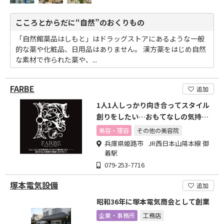
こころとからだに“自然”のおくりもの
「自然館薬品はしもと」はドラッグストアにあるような一般
的な薬や化粧品、日用品はありません。 漢方薬をはじめ自然
な素材で作られた薬や、...
FARBE
追加
1人1人しっかり向き合ってスタイル
創りをしたい…おもてなしの気持ち
が詰まったサロン
美容・理容
その他の美容院
兵庫県姫路市 JR西日本山陽本線 御
着駅
079-253-7716
塚本電気設備
追加
昭和36年に塚本電気商会として創業
企業・事務所
工務店