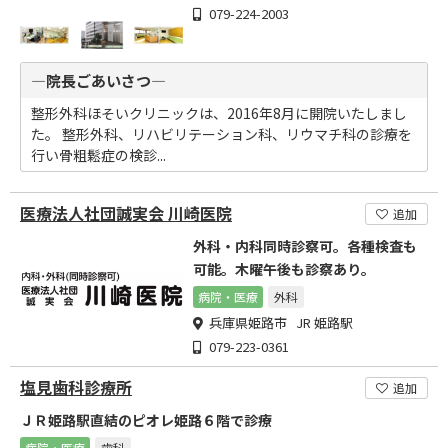
079-224-2003
―院長ごあいさつ―
整形外科ほそいクリニックは、2016年8月に開院いたしまし
た。 整形外科、リハビリテーション科、リウマチ科の診療を
行い骨粗鬆症の検診...
医療法人社団誠実会 川崎医院
追加
外科・内科同時診察可。各種検査も
可能。木曜午後も診察あり。
病院・医療
外科
兵庫県姫路市 JR 姫路駅
079-223-0361
塩見歯科診療所
追加
ＪＲ姫路駅直結のピオレ姫路６階で診療
病院・医療
歯科