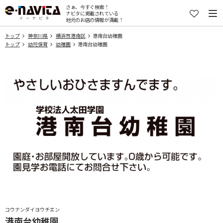
さぁ、今すぐ検索！
ナビタに掲載されている
地元のお店の情報が満載！
トップ
神奈川県
横浜市港南区
港南台幼稚園
トップ
幼児保育
幼稚園
港南台幼稚園
コウナンダイヨウチエン
港南台幼稚園