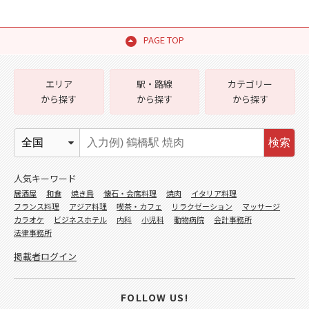
PAGE TOP
エリア
駅・路線
カテゴリー
から探す
から探す
から探す
検索
人気キーワード
居酒屋
和食
焼き鳥
懐石・会席料理
焼肉
イタリア料理
フランス料理
アジア料理
喫茶・カフェ
リラクゼーション
マッサージ
カラオケ
ビジネスホテル
内科
小児科
動物病院
会計事務所
法律事務所
掲載者ログイン
FOLLOW US!