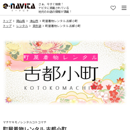
さぁ、今すぐ検索！
ナビタに掲載されている
地元のお店の情報が満載！
トップ
岡山県
津山市
町屋着物レンタル 古都小町
トップ
レンタル
貸衣装
町屋着物レンタル 古都小町
マチヤキモノレンタルコトコマチ
町屋着物レンタル 古都小町