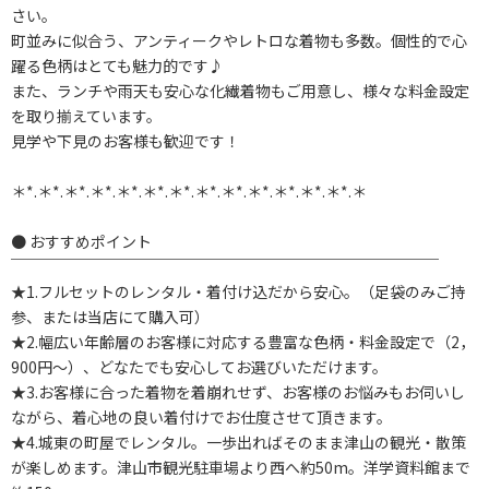
さい。
町並みに似合う、アンティークやレトロな着物も多数。個性的で心
躍る色柄はとても魅力的です♪
また、ランチや雨天も安心な化繊着物もご用意し、様々な料金設定
を取り揃えています。
見学や下見のお客様も歓迎です！
＊*.＊*.＊*.＊*.＊*.＊*.＊*.＊*.＊*.＊*.＊*.＊*.＊*.＊
● おすすめポイント
￣￣￣￣￣￣￣￣￣￣￣￣￣￣￣￣￣￣￣￣￣￣￣￣￣￣￣￣
★1.フルセットのレンタル・着付け込だから安心。（足袋のみご持
参、または当店にて購入可）
★2.幅広い年齢層のお客様に対応する豊富な色柄・料金設定で（2，
900円～）、どなたでも安心してお選びいただけます。
★3.お客様に合った着物を着崩れせず、お客様のお悩みもお伺いし
ながら、着心地の良い着付けでお仕度させて頂きます。
★4.城東の町屋でレンタル。一歩出ればそのまま津山の観光・散策
が楽しめます。津山市観光駐車場より西へ約50m。洋学資料館まで