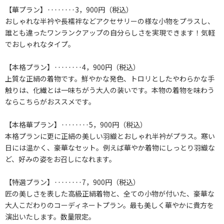
【華プラン】‥‥‥‥3，900円（税込）
おしゃれな半衿や長襦袢などアクセサリーの様な小物をプラスし、
誰とも違ったワンランクアップの自分らしさを実現できます！気軽
でおしゃれなタイプ。
【本格プラン】‥‥‥‥4，900円（税込）
上質な正絹の着物です。鮮やかな発色、トロリとしたやわらかな手
触りは、化繊とは一味ちがう大人の装いです。本物の着物を味わう
ならこちらがおススメです。
【本格華プラン】‥‥‥‥5，900円（税込）
本格プランに更に正絹の美しい羽織とおしゃれ半衿がプラス。寒い
日には温かく、豪華なセット。例えば華やか着物にしっとり羽織な
ど、好みの姿をお召しになれます。
【特選プラン】‥‥‥‥7，900円（税込）
匠の美しさを表した高級正絹着物と、全ての小物が付いた、豪華な
大人こだわりのコーディネートプラン。最も美しく華やかに貴方を
演出いたします。数量限定。