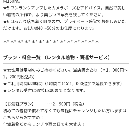
約150m。
★5.ワンランクアップしたカメラポーズをアドバイス。自然で美し
い着物の所作で、より美しいお写真を残してください。
★6.ほっこり落ち着く町屋の中、プライベート感覚でお楽しみいた
だけます。お1人様40～50分のお仕度になります。
＊*.＊*.＊*.＊*.＊*.＊*.＊*.＊*.＊*.＊*.＊*.＊*.＊*.＊
プラン・料金一覧 （レンタル着物・関連サービス）
★女性用は足袋のみご持参ください。当店販売あり（￥1，000円～
1，200円税込み）
★ご利用時間は3時間（1時間ごと￥1，000追加で延長できます）
★レンタル受付は通常15:00までとなります。
【お気軽プラン】‥‥‥‥2，900円（税込）
初めての着物で慣れてなくても気軽にチャレンジしたい方はまずは
こちらからおすすめ！
化繊着物だからランチや雨の日でも大丈夫！