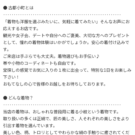
● 古都小町とは
‥‥‥‥‥‥‥‥‥‥‥‥‥‥‥‥‥‥‥‥‥‥‥‥‥‥‥‥
「着物も洋服を選ぶみたいに、気軽に着てみたい」そんなお声にお
応えするお店です。
観光や女子会、デートや自分へのご褒美、大切な方へのプレゼント
として、憧れの着物体験はいかがでしょうか。安心の着付け込みで
す。
ご来店は手ぶらでも大丈夫。着物選びもお手伝い♪
帯や小物のコーディネートも自由です。
宝探しの感覚でお気に入りの１枚に出会って、特別な1日をお楽しみ
下さい！
おもてなしの心で皆様のお越しをお待ちしております。
● どんな着物？
‥‥‥‥‥‥‥‥‥‥‥‥‥‥‥‥‥‥‥‥‥‥‥‥‥‥‥‥
当店の着物は、おしゃれな普段用に着る小紋という着物です。
取り扱いの多くは正絹で、匠の美しさ、人それぞれの美しさをより
引出す着物を選んでいます。
美しい色、柄、トロリとしてやわらかな絹の手触りに癒されてくだ