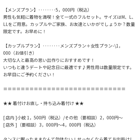
【メンズプラン】‥‥‥‥5，000円（税込）
男性も気軽に着物を満喫！全て一式のフルセット。サイズはM、L、
LLをご用意。カップルやご家族、お友達といかがでしょうか？数量
限定です。お早めに！
【カップルプラン】‥‥‥‥メンズプラン＋女性プラン-\1，
000（お値引き）
大切な人と最高の思い出作りにおすすめです！
いつもと違うデートや記念日に最適です♪男性用は数量限定です。
お早目にご予約ください！
≡≡≡≡≡≡≡≡≡≡≡≡≡≡≡≡≡≡≡≡≡≡≡≡≡≡≡≡
★★ 着付けお直し・持ち込み着付け ★★
[ 店内 ]小紋 1，500円（税込）/その他（要相談）2，000円～
[ 店外 ]（要相談）3，000円～4，000円（税込）
タンスに眠ったままなんて勿体ない！せっかくなら着てお出掛けし