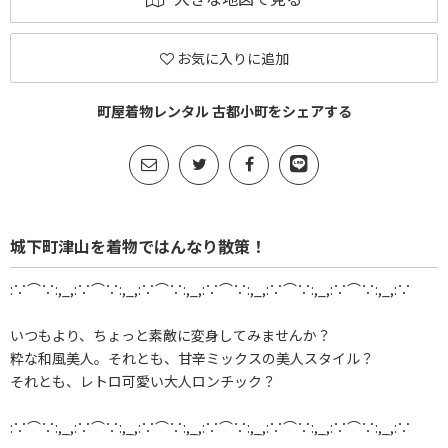
お気に入りに追加
町屋着物レンタル 古都小町をシェアする
城下町津山を着物ではんなり散策！
:∵⌒∵:,_,:∵⌒∵:,_,:∵⌒∵:,_,:∵⌒∵:,_,:∵⌒∵:,_,:∵⌒∵:,_,:∵
いつもより、ちょっと素敵に変身してみませんか？
粋な和風美人。それとも、甘辛ミックスの美人スタイル？
それとも、レトロ可愛い大人ロンチック？
:∵⌒∵:,_,:∵⌒∵:,_,:∵⌒∵:,_,:∵⌒∵:,_,:∵⌒∵:,_,:∵⌒∵:,_,:∵