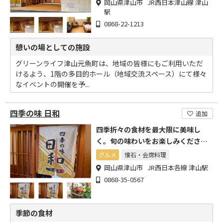
岡山県津山市 JR西日本津山線 津山
駅
0868-22-1213
憩いの場としての施設
グリーンライフ津山元魚町は、地域の皆様にもご利用いただ
けるよう、1階の多目的ホール（地域交流スペース）にて様々
なイベントの開催を予...
四季の味 日和
追加
四季折々の食材を最大限に美味し
く。旬の味わいをお楽しみくださ
い。
グルメ
懐石・会席料理
岡山県津山市 JR西日本各線 津山駅
0868-35-0567
季節の食材