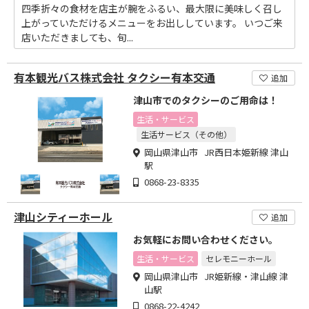
四季折々の食材を店主が腕をふるい、最大限に美味しく召し
上がっていただけるメニューをお出ししています。 いつご来
店いただきましても、旬...
有本観光バス株式会社 タクシー有本交通
追加
津山市でのタクシーのご用命は！
生活・サービス
生活サービス（その他）
岡山県津山市 JR西日本姫新線 津山
駅
0868-23-8335
津山シティーホール
追加
お気軽にお問い合わせください。
生活・サービス
セレモニーホール
岡山県津山市 JR姫新線・津山線 津
山駅
0868-22-4242