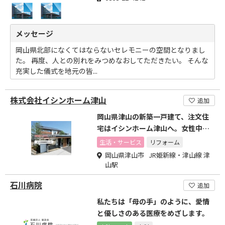
メッセージ
岡山県北部になくてはならないセレモニーの空間となりまし
た。 再度、人との別れをみつめなおしてただきたい。 そんな
充実した儀式を地元の皆...
株式会社イシンホーム津山
追加
岡山県津山の新築一戸建て、注文住
宅はイシンホーム津山へ。女性中心
の住宅メーカーです
生活・サービス
リフォーム
岡山県津山市 JR姫新線・津山線 津
山駅
石川病院
追加
私たちは「母の手」のように、愛情
と優しさのある医療をめざします。