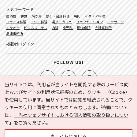
人気キーワード
居酒屋
和食
焼き鳥
懐石・会席料理
焼肉
イタリア料理
フランス料理
アジア料理
喫茶・カフェ
リラクゼーション
マッサージ
カラオケ
ビジネスホテル
内科
小児科
動物病院
会計事務所
法律事務所
掲載者ログイン
FOLLOW US!
当サイトでは、利用者が当サイトを閲覧する際のサービス向
上およびサイトの利用状況把握のため、クッキー（Cookie）
を使用しています。当サイトでは閲覧を継続されることで、ク
e-NAVITA（イーナビタ）とは？
お気に入り
ヘルプ
ッキーの使用に同意されたものとみなします。詳細について
利用規約
個人情報の取り扱いについて
運営会社
は、
「当社ウェブサイトにおける個人情報の取り扱いについ
サイトマップ
広告掲載に関するお問い合わせ
て」
をご覧ください。
サイトの内容に関するお問い合わせ
当サイトにおける