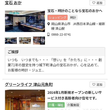
宝石 おか
追加
宝石・時計のことなら宝石のおかへ
ショッピング
時計
岡山県津山市 JR西日本津山線・姫新
線 津山駅
0868-22-8741
ご挨拶
いつも いつまでも・・・ 「想い」を「かたち」に・・・ 創
業71年の歴史を持つ城下町津山の宝石おかが、心を込めて、
お客様の時計・ジュエ...
グリーンライフ 津山元魚町
追加
2016年1月新規オープンの新しいサ
ービス付き高齢者向け住宅です。
介護・福祉
介護施設