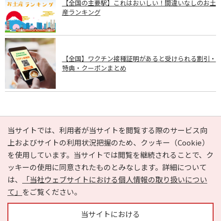
【全国の主要駅】これはおいしい！間違いなしのお土
産ランキング
【全国】ワクチン接種証明があると受けられる割引・
特典・クーポンまとめ
PAGE TOP
当サイトでは、利用者が当サイトを閲覧する際のサービス向
上およびサイトの利用状況把握のため、クッキー（Cookie）
を使用しています。当サイトでは閲覧を継続されることで、ク
e-NAVITA（イーナビタ）とは？
お気に入り
ヘルプ
ッキーの使用に同意されたものとみなします。詳細について
利用規約
個人情報の取り扱いについて
運営会社
は、
「当社ウェブサイトにおける個人情報の取り扱いについ
サイトマップ
広告掲載に関するお問い合わせ
て」
をご覧ください。
サイトの内容に関するお問い合わせ
当サイトにおける