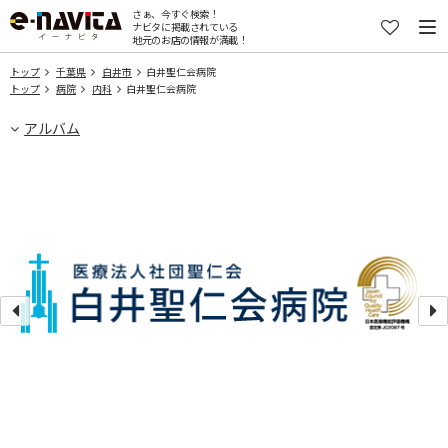
さぁ、今すぐ検索！
ナビタに掲載されている
地元のお店の情報が満載！
トップ
千葉県
白井市
白井聖仁会病院
トップ
病院
内科
白井聖仁会病院
アルバム