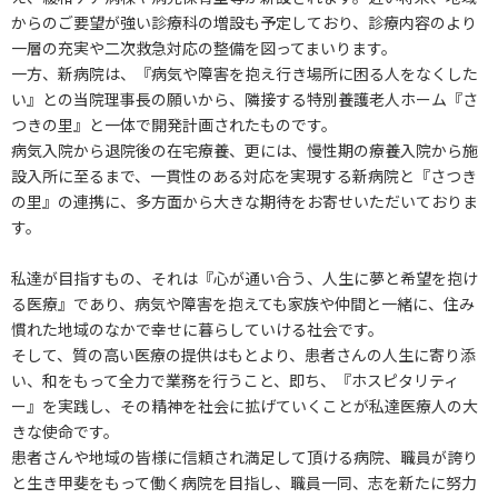
からのご要望が強い診療科の増設も予定しており、診療内容のより
一層の充実や二次救急対応の整備を図ってまいります。
一方、新病院は、『病気や障害を抱え行き場所に困る人をなくした
い』との当院理事長の願いから、隣接する特別養護老人ホーム『さ
つきの里』と一体で開発計画されたものです。
病気入院から退院後の在宅療養、更には、慢性期の療養入院から施
設入所に至るまで、一貫性のある対応を実現する新病院と『さつき
の里』の連携に、多方面から大きな期待をお寄せいただいておりま
す。
私達が目指すもの、それは『心が通い合う、人生に夢と希望を抱け
る医療』であり、病気や障害を抱えても家族や仲間と一緒に、住み
慣れた地域のなかで幸せに暮らしていける社会です。
そして、質の高い医療の提供はもとより、患者さんの人生に寄り添
い、和をもって全力で業務を行うこと、即ち、『ホスピタリティ
ー』を実践し、その精神を社会に拡げていくことが私達医療人の大
きな使命です。
患者さんや地域の皆様に信頼され満足して頂ける病院、職員が誇り
と生き甲斐をもって働く病院を目指し、職員一同、志を新たに努力