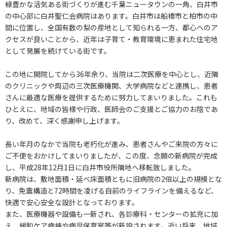
緑豊かな活気ある街づくりが進む千葉ニュータウンの一角、白井市
の中心部に白井聖仁会病院はあります。白井市は船橋市と柏市の中
間に位置し、全国有数の梨の産地として知られる一方、都心へのア
クセスが良いことから、近年は子育て・教育環境に恵まれた住宅地
として発展を続けている街です。
この地に開院してから36年余り、当院は二次医療を中心とし、近隣
のクリニックや周辺の三次医療機関、大学病院などと連携し、患者
さんに最適な医療を提供するために努力してまいりました。これも
ひとえに、地域の皆様や行政、医師会のご支援とご協力のお陰であ
り、改めて、深く感謝申し上げます。
長い年月のなかで当院も老朽化が進み、患者さんやご来院の方々に
ご不便をおかけしてまいりましたが、この度、念願の新病院が完成
し、平成28年12月1日に白井市役所隣地へ移転致しました。
新病院は、敷地面積・延べ床面積ともに旧病院の2倍以上の規模とな
り、免震構造と72時間を凌げる自前のライフラインを備えるなど、
快適で安心安全な設計となっております。
また、医療機器や設備も一新され、各診療科・センターの拡充に加
え、緩和ケア病棟や病児保育室等が新設されます。近い将来、地域