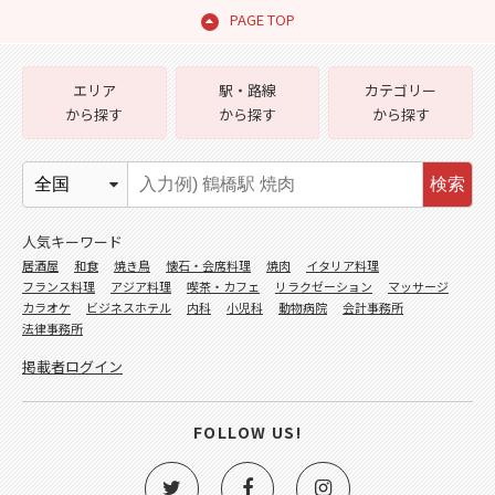
PAGE TOP
エリア
駅・路線
カテゴリー
から探す
から探す
から探す
検索
人気キーワード
居酒屋
和食
焼き鳥
懐石・会席料理
焼肉
イタリア料理
フランス料理
アジア料理
喫茶・カフェ
リラクゼーション
マッサージ
カラオケ
ビジネスホテル
内科
小児科
動物病院
会計事務所
法律事務所
掲載者ログイン
FOLLOW US!