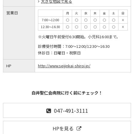
大きな地図で見る
営業日
月
火
水
木
金
土
日
7:00～12:00
◯
◯
◯
◯
◯
◯
×
12:30～16:30
◯
◯
◯
◯
◯
◯
×
※火曜日午前受付6:30開始。小児科16:00まで。
診療受付時間：
7:00～12:00/12:30～16:30
休診日：
日曜日・祝祭日
HP
http://www.seijinkai-shiroi.jp/
白井聖仁会病院に行く前にチェック！
047-491-3111
HPを見る