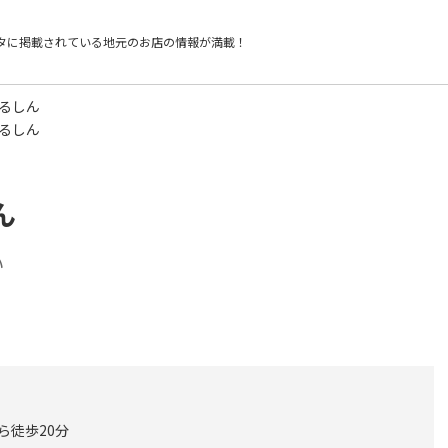
タに掲載されている
地元のお店の情報が満載！
まるしん
まるしん
ん
い
ら徒歩20分