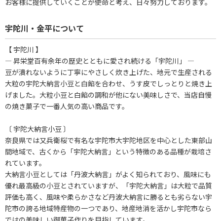
お客様に提供していくことが使命と考え、日々努力しております。
宇陀川・金平について
【 宇陀川 】
― 昇栄堂百有余年の歴史とともに愛され続ける「宇陀川」 ―
豆が潰れないように丁寧にやさしく炊き上げた、地元で生産される
大粒の宇陀大納言小豆と白餡を合わせ、うす皮でしっとりと焼き上
げました。大粒小豆と白餡の調和が他にない美味しさで、当店自慢
の焼き菓子で一番人気の高い商品です。
〔 宇陀大納言小豆 〕
奈良県では又兵衛桜で有名な宇陀市大宇陀地区を中心とした東部山
間地域で、古くから「宇陀大納言」という特徴のある品種が栽培さ
れています。
大納言小豆としては「丹波大納言」がよく知られており、風味にも
優れ最高級の小豆とされていますが、「宇陀大納言」は大粒で品質
評価も高く、風味や柔らかさなど丹波大納言に勝るとも劣らない宇
陀市の誇る地域特産物の一つであり、地産地消を活かし宇陀市なら
ではの美味しい御菓子作りを目指しています。