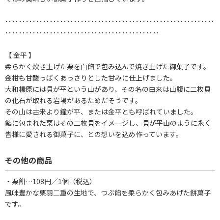
･････････････････････････････････････････････････････････････
･････････････････････････････････････････････
【 金平 】
柔らかく炊き上げた栗を白餡で包み込んで焼き上げた御菓子です。
金柑も甘酸っぱくあっさりとした甘みに仕上げました。
大和榛原には貝が平という山があり、その名の由来は山腹に二枚貝
の化石が取れる岩場があるためだそうです。
その山は古来より鐘が平、または金平とも呼ばれていました。
餡に包まれた栗はその二枚貝をイメージし、貝が平山のように永く
皆様に愛される御菓子に、との想いを込め作っています。
その他の商品
・栗餅…108円／1個（税込）
風味豊かな栗羽二重の生地で、つぶ餡を柔らかく包みあげた餅菓子
です。