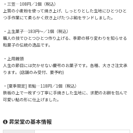
・三笠…108円／1個（税込）
上質の小麦粉を使って焼き上げ、しっとりとした生地にひとつひと
つ手作業にて柔らかく炊き上げたつぶ餡をサンドしました。
・上生菓子…183円～／1個（税込）
職人の技でひとつひとつ作り上げる、季節の移り変わりを知らせる
和菓子の伝統の逸品です。
・上用饅頭
人生の節目には欠かせない慶弔のお菓子です。各種、大きさ注文承
ります。(店舗のみ受付、要予約)
・[夏季限定] 若鮎…118円／1個（税込）
鉄板の上で一枚ずつ丁寧に手焼きした生地に、求肥のお餅を包んで
可愛い鮎の形に仕上げました。
昇栄堂の基本情報