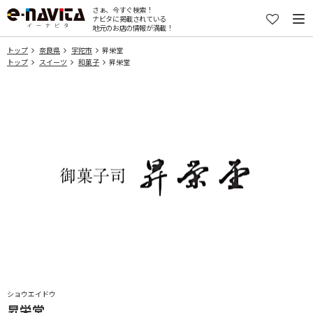
さぁ、今すぐ検索！
ナビタに掲載されている
地元のお店の情報が満載！
トップ
奈良県
宇陀市
昇栄堂
トップ
スイーツ
和菓子
昇栄堂
ショウエイドウ
昇栄堂