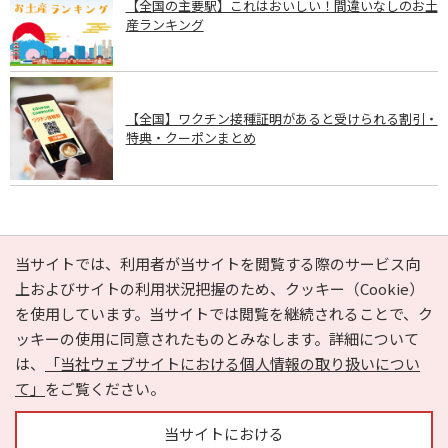
【全国の主要駅】これはおいしい！間違いなしのお土
産ランキング
【全国】ワクチン接種証明があると受けられる割引・
特典・クーポンまとめ
PAGE TOP
当サイトでは、利用者が当サイトを閲覧する際のサービス向
上およびサイトの利用状況把握のため、クッキー（Cookie）
を使用しています。当サイトでは閲覧を継続されることで、ク
e-NAVITA（イーナビタ）とは？
お気に入り
ヘルプ
ッキーの使用に同意されたものとみなします。詳細について
利用規約
個人情報の取り扱いについて
運営会社
は、
「当社ウェブサイトにおける個人情報の取り扱いについ
サイトマップ
広告掲載に関するお問い合わせ
て」
をご覧ください。
サイトの内容に関するお問い合わせ
当サイトにおける