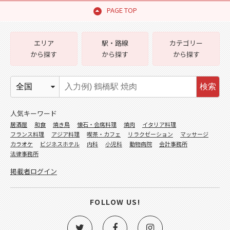
PAGE TOP
エリア
駅・路線
カテゴリー
から探す
から探す
から探す
検索
人気キーワード
居酒屋
和食
焼き鳥
懐石・会席料理
焼肉
イタリア料理
フランス料理
アジア料理
喫茶・カフェ
リラクゼーション
マッサージ
カラオケ
ビジネスホテル
内科
小児科
動物病院
会計事務所
法律事務所
掲載者ログイン
FOLLOW US!