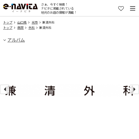
さぁ、今すぐ検索！
ナビタに掲載されている
地元のお店の情報が満載！
トップ
山口県
光市
兼清外科
トップ
病院
外科
兼清外科
アルバム