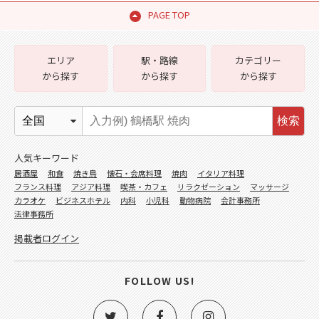
PAGE TOP
エリア
駅・路線
カテゴリー
から探す
から探す
から探す
検索
人気キーワード
居酒屋
和食
焼き鳥
懐石・会席料理
焼肉
イタリア料理
フランス料理
アジア料理
喫茶・カフェ
リラクゼーション
マッサージ
カラオケ
ビジネスホテル
内科
小児科
動物病院
会計事務所
法律事務所
掲載者ログイン
FOLLOW US!