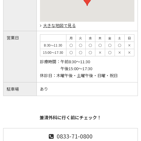
大きな地図で見る
営業日
月
火
水
木
金
土
日
8:30～11:30
◯
◯
◯
◯
◯
◯
×
15:00～17:30
◯
◯
◯
×
◯
×
×
診療時間：
午前8:30～11:30
午後15:00～17:30
休診日：
木曜午後・土曜午後・日曜・祝日
駐車場
あり
兼清外科に行く前にチェック！
0833-71-0800