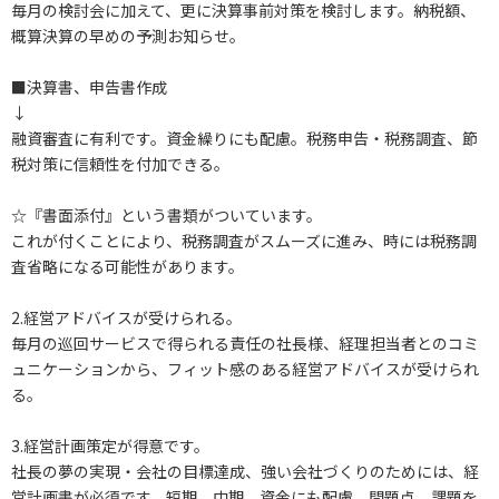
毎月の検討会に加えて、更に決算事前対策を検討します。納税額、
概算決算の早めの予測お知らせ。
■決算書、申告書作成
↓
融資審査に有利です。資金繰りにも配慮。税務申告・税務調査、節
税対策に信頼性を付加できる。
☆『書面添付』という書類がついています。
これが付くことにより、税務調査がスムーズに進み、時には税務調
査省略になる可能性があります。
2.経営アドバイスが受けられる。
毎月の巡回サービスで得られる責任の社長様、経理担当者とのコミ
ュニケーションから、フィット感のある経営アドバイスが受けられ
る。
3.経営計画策定が得意です。
社長の夢の実現・会社の目標達成、強い会社づくりのためには、経
営計画書が必須です。短期、中期、資金にも配慮。問題点、課題を