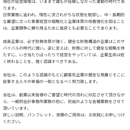
現在の経営環境は、いままで誰もが経験しなかった激動の時代であ
ります。
日常業務に追われ、惰性に流されがちな状態を脱却し、中・長期的
な展望に立った事業経営の戦略化と企業体質の改善強化を図ること
は、企業競争に勝ち残るために是非とも必要なことであります。
成長企業は、必ず財務体質が強く、健全な財務構造の企業はこのサ
バイバルの時代に強い。逆に言えば、財務に対して健全な戦略を持
たずに、いき当たりばったりで経営をやっていては、企業生命は短
く終わることを、強く認識すべきである。
当社は、このような認識のもとに顧客先企業の健全な発展とそこに
従事する人々の幸福の一助となるべく努力致します。
当社は、創業以来皆様のご要望と時代の流れに対応させて頂きなが
ら、一般的会計事務所業務の他に、別紙のような各種業務をさせて
頂いています。
詳しい説明、パンフレット、見積のご用命は、お気軽にお申しつけ
ください。