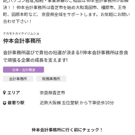
記,パソコン経理,相続・事業承継のご相談は 仲本会計事務所が即解
決！！ 仲本会計事務所は香芝市を始め大和高田市、橿原市、王寺
町、田原本町など、 奈良県全域をサポートします。お気軽にお問い
合わせ下さい！
ナカモトカイケイジムショ
仲本会計事務所
会計事務所選びで貴社の社運が決まる!!仲本会計事務所は奈良
で頑張る企業の成長を支えます!
法律・会計関連
会計事務所
税務事務所
エリア
奈良県香芝市
最寄り駅
近鉄大阪線 五位堂駅 から下車徒歩10分
仲本会計事務所に行く前にチェック！