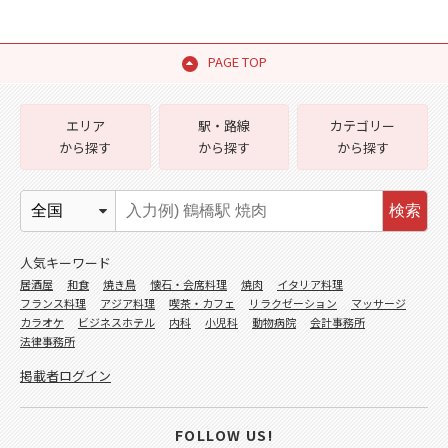
PAGE TOP
エリア
駅・路線
カテゴリー
から探す
から探す
から探す
検索
人気キーワード
居酒屋
和食
焼き鳥
懐石・会席料理
焼肉
イタリア料理
フランス料理
アジア料理
喫茶・カフェ
リラクゼーション
マッサージ
カラオケ
ビジネスホテル
内科
小児科
動物病院
会計事務所
法律事務所
掲載者ログイン
FOLLOW US!