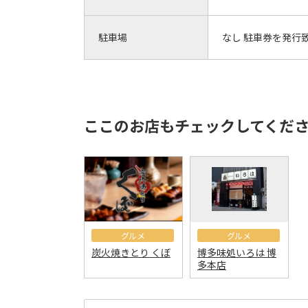
駐車場
なし 駐車券を発行
ここのお店もチェックしてくだ
グルメ
グルメ
炭火焼きとり くぼ
博多味処いろは 博
多本店