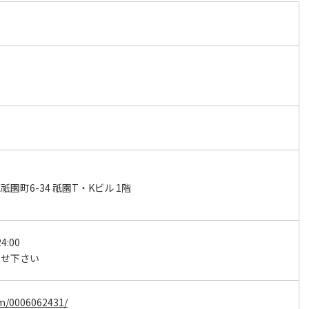
園町6-34 祇園T・Kビル 1階
4:00
わせ下さい
om/0006062431/