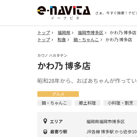
さぁ、今すぐ検索！
ナビ
トップ
福岡県
福岡市博多区
かわ乃 博多店
トップ
和食
鍋・ちゃんこ
かわ乃 博多店
カワノ ハカタテン
かわ乃 博多店
昭和28年から、おばあちゃんが作って
グルメ
鍋・ちゃんこ
郷土料理
小料理・割烹
エリア
福岡県福岡市博多区
最寄り駅
JR各線 博多駅 から徒歩1