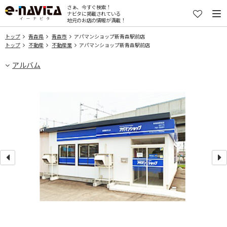
さぁ、今すぐ検索！
ナビタに掲載されている
地元のお店の情報が満載！
トップ
青森県
青森市
アパマンショップ新青森駅前店
トップ
不動産
不動産業
アパマンショップ新青森駅前店
アルバム