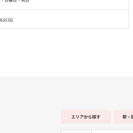
後・日曜日・祝日
.or.jp/
エリア
から探す
駅・