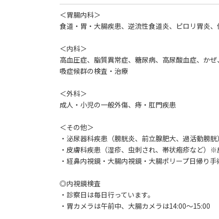
＜胃腸内科＞
食道・胃・大腸疾患、逆流性食道炎、ピロリ胃炎、
＜内科＞
高血圧症、脂質異常症、糖尿病、高尿酸血症、かぜ
吸症候群の検査・治療
＜外科＞
成人・小児の一般外傷、痔・肛門疾患
＜その他＞
・泌尿器科疾患（膀胱炎、前立腺肥大、過活動膀胱
・皮膚科疾患（湿疹、虫刺され、帯状疱疹など）※
・経鼻内視鏡・大腸内視鏡・大腸ポリープ日帰り手
◎内視鏡検査
・診察日は毎日行っています。
・胃カメラは午前中、大腸カメラは14:00～15:00