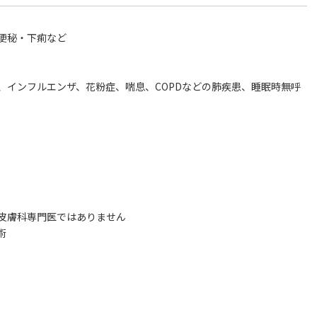
便秘・下痢など
、インフルエンザ、花粉症、喘息、COPDなどの肺疾患、睡眠時無呼
）
皮膚科専門医ではありません
術