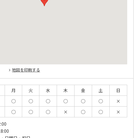
地図を印刷する
月
火
水
木
金
土
日
◯
◯
◯
◯
◯
◯
×
◯
◯
◯
×
◯
◯
×
:00
8:00