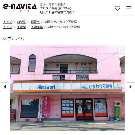
さぁ、今すぐ検索！
ナビタに掲載されている
地元のお店の情報が満載！
トップ
山梨県
都留市
有限会社ひまわり不動産
トップ
不動産
不動産業
有限会社ひまわり不動産
アルバム