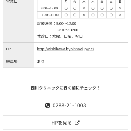
営業日
月
火
水
木
金
土
日
9:00～12:00
◯
◯
×
◯
◯
◯
×
14:30～18:00
◯
◯
×
◯
◯
◯
×
診療時間：
9:00～12:00
14:30～18:00
休診日：
水曜、日曜、祝日
HP
http://nishikawa.byoinnavi.jp/pc/
駐車場
あり
西川クリニックに行く前にチェック！
0288-21-1003
HPを見る