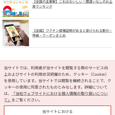
【全国の主要駅】これはおいしい！間違いなしのお土
産ランキング
【全国】ワクチン接種証明があると受けられる割引・
特典・クーポンまとめ
PAGE TOP
当サイトでは、利用者が当サイトを閲覧する際のサービス向
上およびサイトの利用状況把握のため、クッキー（Cookie）
を使用しています。当サイトでは閲覧を継続されることで、ク
e-NAVITA（イーナビタ）とは？
お気に入り
ヘルプ
ッキーの使用に同意されたものとみなします。詳細について
利用規約
個人情報の取り扱いについて
運営会社
は、
「当社ウェブサイトにおける個人情報の取り扱いについ
サイトマップ
広告掲載に関するお問い合わせ
て」
をご覧ください。
サイトの内容に関するお問い合わせ
当サイトにおける