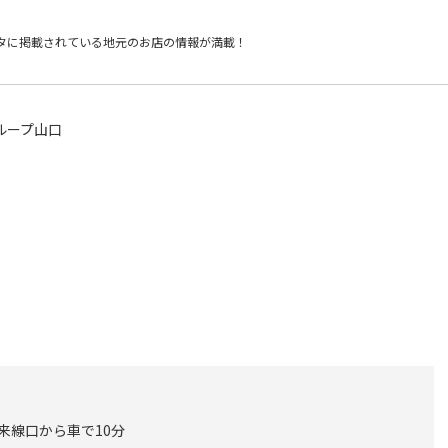
タに掲載されている
地元のお店の情報が満載！
グループ山口
在来線口から車で10分