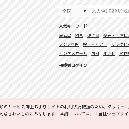
人気キーワード
居酒屋
和食
焼き鳥
懐石・会席料
アジア料理
喫茶・カフェ
リラクゼ
ビジネスホテル
内科
小児科
動物
掲載者ログイン
際のサービス向上およびサイトの利用状況把握のため、クッキー（C
同意されたものとみなします。詳細については、
「当社ウェブサイ
Copyright © HYOJITO.Co.,Ltd. All Rights Reserved.