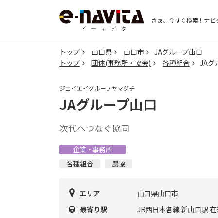
さぁ、今すぐ検索！
ナビ
トップ
山口県
山口市
JAグループ山口
トップ
団体(事務所・協会)
各種組合
JA
ジェイエイグループヤマグチ
JAグループ山口
次代へつなぐ協同
企業・事務所
各種組合
農協
エリア
山口県山口市
最寄り駅
JR西日本各線 新山口駅 