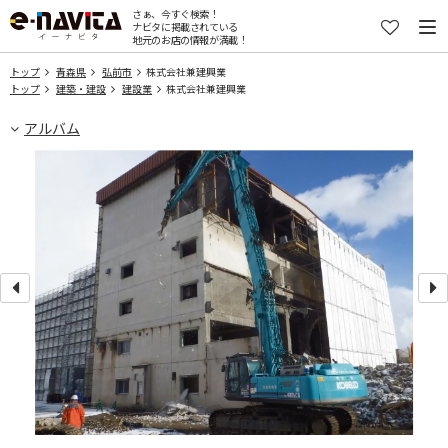
さぁ、今すぐ検索！
ナビタに掲載されている
地元のお店の情報が満載！
トップ
青森県
弘前市
株式会社兼建興業
トップ
建築・建設
建設業
株式会社兼建興業
アルバム