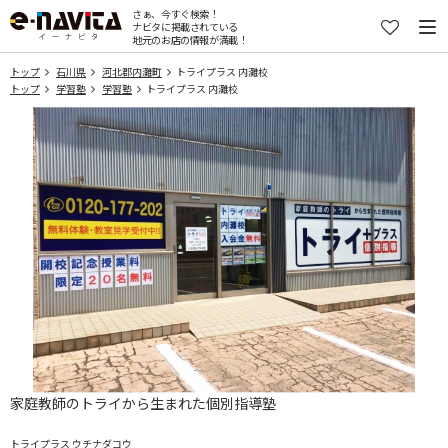
さぁ、今すぐ検索！
ナビタに掲載されている
地元のお店の情報が満載！
トップ
石川県
河北郡内灘町
トライプラス 内灘校
トップ
学習塾
学習塾
トライプラス 内灘校
家庭教師のトライから生まれた個別指導塾
トライプラス ウチナダコウ