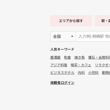
エリア
から探す
駅・
人気キーワード
居酒屋
和食
焼き鳥
懐石・会席料
アジア料理
喫茶・カフェ
リラクゼ
ビジネスホテル
内科
小児科
動物
掲載者ログイン