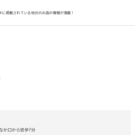
タに掲載されている
地元のお店の情報が満載！
店
ちなか口から徒歩7分