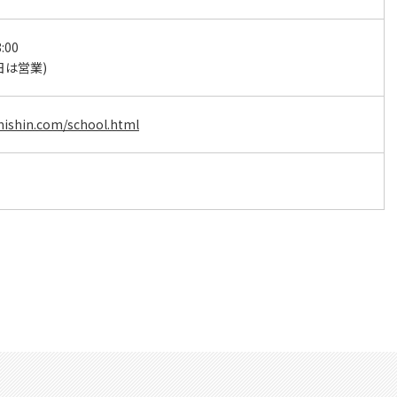
:00
日は営業)
mishin.com/school.html