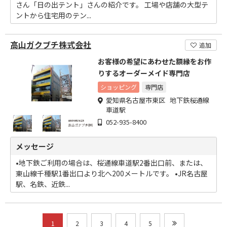
さん「日の出テント」さんの紹介です。 工場や店舗の大型テ
ントから住宅用のテン...
高山ガクブチ株式会社
追加
お客様の希望にあわせた額縁をお作
りするオーダーメイド専門店
ショッピング
専門店
愛知県名古屋市東区 地下鉄桜通線
車道駅
052-935-8400
メッセージ
•地下鉄ご利用の場合は、桜通線車道駅2番出口前、または、
東山線千種駅1番出口より北へ200メートルです。 •JR名古屋
駅、名鉄、近鉄...
1
2
3
4
5