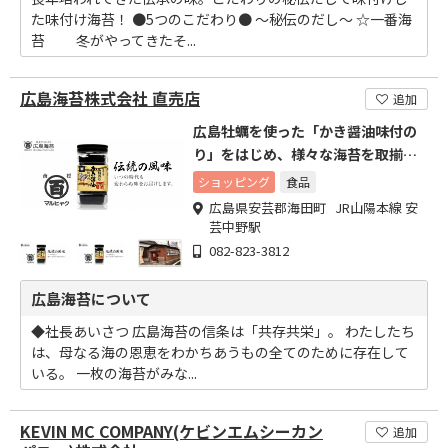
た味付け海苔！ ●5つのこだわり● ～秘伝のだし～ ☆一番海
苔 冬がやってきたそ...
広島海苔株式会社 直売店
追加
広島牡蠣を使った「かき醤油味付の
り」をはじめ、様々な海苔を取揃え
ております
ショッピング
食品
広島県安芸郡海田町 JR山陽本線 安
芸中野駅
082-823-3812
広島海苔について
◆社長あいさつ 広島海苔の信条は「共存共栄」。 わたしたち
は、母なる海の恩恵をわかちあうもの全てのために存在して
いる。 一枚の海苔がみな...
KEVIN MC COMPANY(ケビンエムシーカン
追加