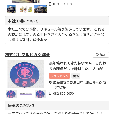
0596-37-4195
本社工場について
本社工場では焼酎、リキュール等を製造しています。 これら
の製品にはブナの原生林を残す大台ケ原を源に清らかさを保
ち続ける宮川の伏流水を...
株式会社マルヒガシ海苔
追加
長年培われてきた伝承の味 こだわ
りの秘伝だしで味付した、プロが選
ぶ味付海苔
ショッピング
食品
広島県安芸郡海田町 JR山陽本線 安
芸中野駅
082-822-2050
伝承のこだわり
長年培われてきた伝承の味。こだわりの秘伝だしで味付けし