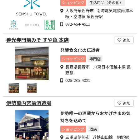
オルです。
ショッピング
生活用品（その他）
大阪府泉佐野市 南海電気電鉄南海本
線・空港線 泉佐野駅
072-464-4611
善光寺門前みそ すや亀 本店
追加
発酵食文化の伝道者
ショッピング
専門店
長野県長野市 JR東日本信越本線 長
野駅
026-235-4022
伊勢萬内宮前酒造場
追加
伊勢唯一の酒蔵からおかげさまの気
持ちを込めて
ショッピング
酒店
三重県伊勢市 近鉄山田線 明野駅