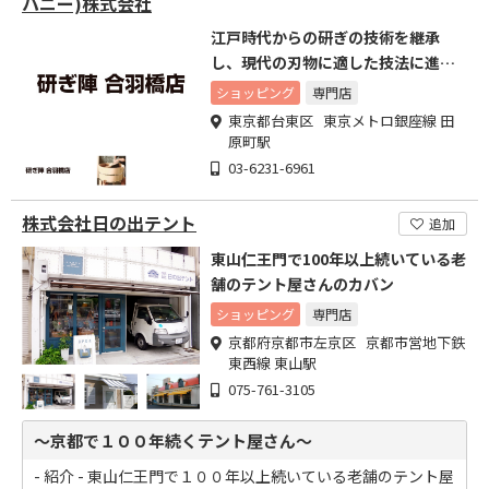
パニー)株式会社
江戸時代からの研ぎの技術を継承
し、現代の刃物に適した技法に進化
させ提供
ショッピング
専門店
東京都台東区 東京メトロ銀座線 田
原町駅
03-6231-6961
株式会社日の出テント
追加
東山仁王門で100年以上続いている老
舗のテント屋さんのカバン
ショッピング
専門店
京都府京都市左京区 京都市営地下鉄
東西線 東山駅
075-761-3105
～京都で１００年続くテント屋さん～
- 紹介 - 東山仁王門で１００年以上続いている老舗のテント屋