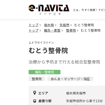
さぁ、今すぐ検索！
ナビ
トップ
栃木県
矢板市
むとう整骨院
トップ
鍼灸・柔整
整骨院
むとう整骨院
ムトウセイコツイン
むとう整骨院
治療から予防まで行える総合型整骨院
鍼灸・整骨院
整骨院
あんま・マッサージ・指圧
エリア
栃木県矢板市
最寄り駅
矢板市役所から車で13分