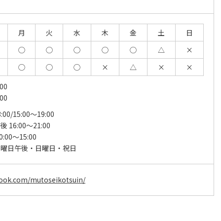
月
火
水
木
金
土
日
◯
◯
◯
◯
◯
△
×
◯
◯
◯
×
△
×
×
00
00
:00/15:00～19:00
 16:00～21:00
:00～15:00
土曜日午後・日曜日・祝日
book.com/mutoseikotsuin/