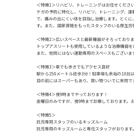
＜特徴1＞リハビリ、トレーニングはお任せくださ
ケガの予防に特化し、リハビリ、トレーニング、運
で、痛みの出にくい体を目指し治療します。とくに
す。また、国家資格をもったスタッフのいる厚生労
＜特徴2＞広いスペースと最新機器がそろっており
トップアスリートも使用しているような治療機器を
また、他院にはない運動専用のスペースもございま
＜特徴3＞車でも歩きでもアクセス良好
駅から250メートル徒歩3分！駐車場も余裕の10台
目の前にはスーパーもあり、買い物ついでに来院で
＜特徴4＞夜9時までやっております！
金曜日のみですが、夜9時まで診療しております。
＜特徴5＞
託児専用スタッフのいるキッズルーム
託児専用のキッズルームと専任スタッフがおります