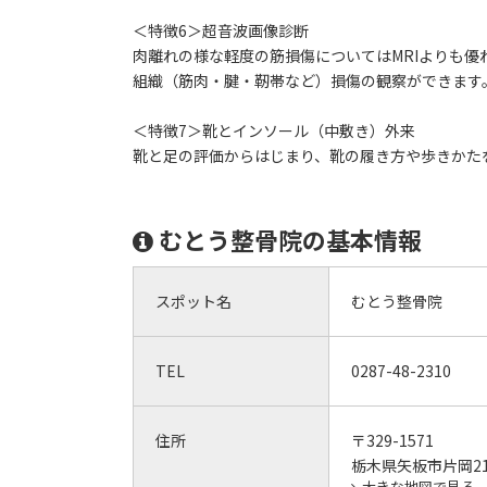
＜特徴6＞超音波画像診断
肉離れの様な軽度の筋損傷についてはMRIよりも
組織（筋肉・腱・靭帯など）損傷の観察ができます
＜特徴7＞靴とインソール（中敷き）外来
靴と足の評価からはじまり、靴の履き方や歩きかた
むとう整骨院の基本情報
スポット名
むとう整骨院
TEL
0287-48-2310
住所
〒329-1571
栃木県矢板市片岡210
大きな地図で見る