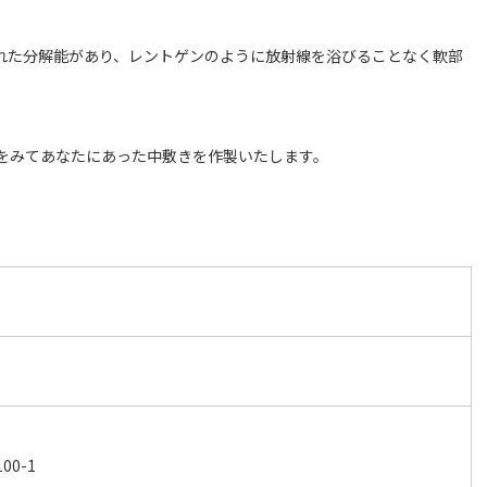
優れた分解能があり、レントゲンのように放射線を浴びることなく軟部
。
をみてあなたにあった中敷きを作製いたします。
0-1