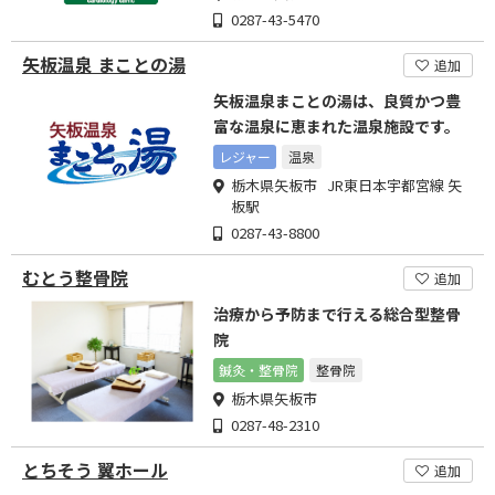
0287-43-5470
矢板温泉 まことの湯
追加
矢板温泉まことの湯は、良質かつ豊
富な温泉に恵まれた温泉施設です。
レジャー
温泉
栃木県矢板市 JR東日本宇都宮線 矢
板駅
0287-43-8800
むとう整骨院
追加
治療から予防まで行える総合型整骨
院
鍼灸・整骨院
整骨院
栃木県矢板市
0287-48-2310
とちそう 翼ホール
追加