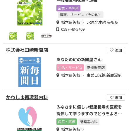
一般廃棄物収集・運搬
企業・事務所
情報、サービス（その他）
栃木県矢板市 JR東北本線 矢板駅
0287-43-5409
株式会社田崎新聞店
追加
あなたの町の新聞屋さん
生活・サービス
新聞販売店
栃木県矢板市 東武日光線 新鹿沼駅
かわしま循環器内科
追加
みなさまに優しい健康長寿の医療を
提供して参りますのでどうぞよろし
くお願いいたします。
病院・医療
循環器内科
栃木県矢板市