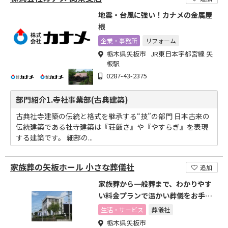
地震・台風に強い！カナメの金属屋
根
企業・事務所
リフォーム
栃木県矢板市 JR東日本宇都宮線 矢
板駅
0287-43-2375
部門紹介1.寺社事業部(古典建築)
古典社寺建築の伝統と格式を継承する“技”の部門 日本古来の
伝統建築である社寺建築は『荘厳さ』や『やすらぎ』を表現
する建築です。 細部の...
家族葬の矢板ホール 小さな葬儀社
追加
家族葬から一般葬まで、わかりやす
い料金プランで温かい葬儀をお手伝
いします
生活・サービス
葬儀社
栃木県矢板市