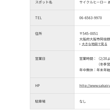
スポット名
サイクルヒーロー 
TEL
06-6563-9970
住所
〒545-0051
大阪府大阪市阿倍野区
大きな地図で見る
営業日
営業時間：
（2/20よ
（冬季営業
年中無休：
年末年
HP
http://www.sakaic
駐車場
なし