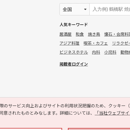
人気キーワード
居酒屋
和食
焼き鳥
懐石・会席料
アジア料理
喫茶・カフェ
リラクゼ
ビジネスホテル
内科
小児科
動物
掲載者ログイン
際のサービス向上およびサイトの利用状況把握のため、クッキー（C
同意されたものとみなします。詳細については、
「当社ウェブサイ
Copyright © HYOJITO.Co.,Ltd. All Rights Reserved.