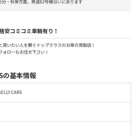
15分・秋保方面、県道62号線沿いにあります
格安コミコミ車輌有り！
と買いたい人を繋ぐトップクラスのお車の買取店！
フォローもお任せ下さい！
ARSの基本情報
LLY CARS