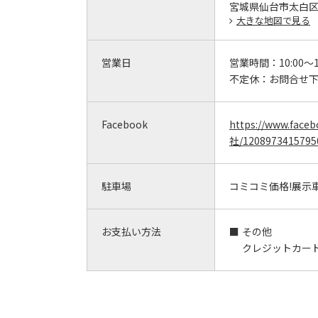
宮城県仙台市太白区茂
大きな地図で見る
営業日
営業時間：
10:00～1
不定休：
お問合せ
Facebook
https://www.f
社/1208973415795
駐車場
コミコミ価格!展示
お支払い方法
その他
クレジットカー