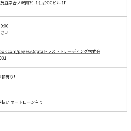
庭字合ノ沢南39-1 仙台OCビル 1F
9:00
下さい
acebook.com/pages/Ogataトラストトレーディング株式会
031
車輌有り!
ド払い オートローン有り