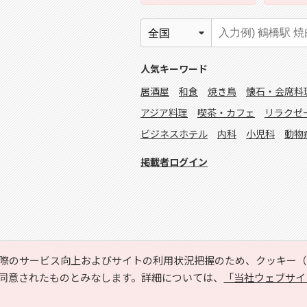
人気キーワード
居酒屋
和食
焼き鳥
懐石・会席料
アジア料理
喫茶・カフェ
リラクゼ
ビジネスホテル
内科
小児科
動物
掲載者ログイン
際のサービス向上およびサイトの利用状況把握のため、クッキー（C
同意されたものとみなします。詳細については、
「当社ウェブサイ
Copyright © HYOJITO.Co.,Ltd. All Rights Reserved.