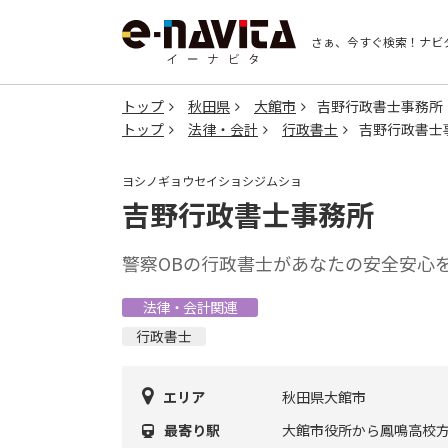
さぁ、今すぐ検索！
ナビ
トップ
秋田県
大館市
吉野行政書士事務所
トップ
法律・会計
行政書士
吉野行政書士
ヨシノギョウセイショシジムショ
吉野行政書士事務所
警察OBの行政書士があなたの安全安心
法律・会計関連
行政書士
エリア
秋田県大館市
最寄り駅
大館市役所から鳳鳴高校方