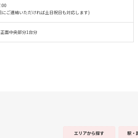
:00
前にご連絡いただければ土日祝日も対応します)
ル正面中央部分1台分
エリア
から探す
駅・