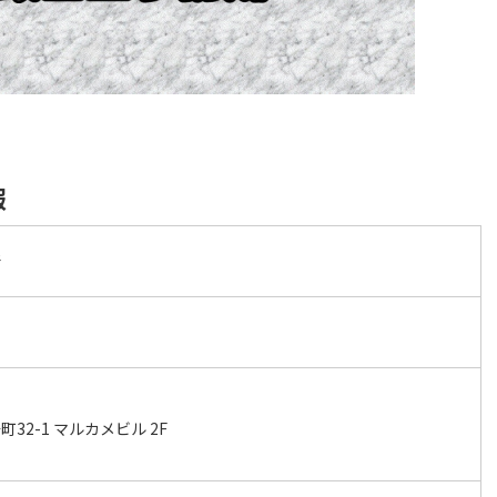
報
所
32-1 マルカメビル 2F