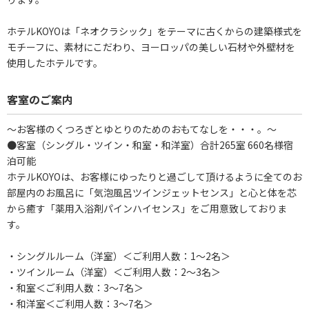
ホテルKOYOは「ネオクラシック」をテーマに古くからの建築様式を
モチーフに、素材にこだわり、ヨーロッパの美しい石材や外壁材を
使用したホテルです。
客室のご案内
～お客様のくつろぎとゆとりのためのおもてなしを・・・。～
●客室（シングル・ツイン・和室・和洋室）合計265室 660名様宿
泊可能
ホテルKOYOは、お客様にゆったりと過ごして頂けるように全てのお
部屋内のお風呂に「気泡風呂ツインジェットセンス」と心と体を芯
から癒す「薬用入浴剤パインハイセンス」をご用意致しておりま
す。
・シングルルーム（洋室）＜ご利用人数：1～2名＞
・ツインルーム（洋室）＜ご利用人数：2～3名＞
・和室＜ご利用人数：3～7名＞
・和洋室＜ご利用人数：3～7名＞