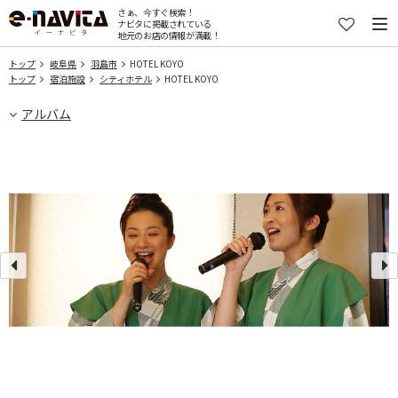
さぁ、今すぐ検索！
ナビタに掲載されている
地元のお店の情報が満載！
トップ
岐阜県
羽島市
HOTEL KOYO
トップ
宿泊施設
シティホテル
HOTEL KOYO
アルバム