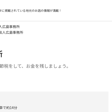
タに掲載されている
地元のお店の情報が満載！
人広島事務所
法人広島事務所
所
節税をして、お金を残しましょう。
車で約14分