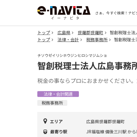
さぁ、今すぐ検索！
ナビ
トップ
広島県
世羅郡世羅町
智創税理士法
トップ
法律・会計
税務事務所
智創税理士
チソウゼイリシホウジンヒロシマジムショ
智創税理士法人広島事務
税金の事ならプロにおまかせください。
法律・会計関連
税務事務所
エリア
広島県世羅郡世羅町
最寄り駅
JR福塩線 備後三川駅 から