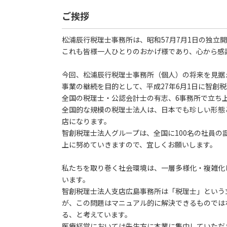
ご挨拶
松浦辰行税理士事務所は、昭和57月7月1日の独立
これも皆様一人ひとりのおかげ様であり、心から感
今回、松浦辰行税理士事務所（個人）の将来を見据
事業の継続を目的として、平成27年6月1日に智創
全国の税理士・公認会計士の有志、6事務所で立ち
全国的な規模の税理士法人は、日本でも珍しい形態
店になります。
智創税理士法人グループは、全国に100名の社員の
上に努めていきますので、宜しくお願いします。
私たちを取り巻く社会環境は、一層多様化・複雑化
います。
智創税理士法人支店広島事務所は「税理士」という
が、この問題はマニュアル的に解決できるものでは
る、と考えています。
医療経営においては先生方に本業に集中していただ