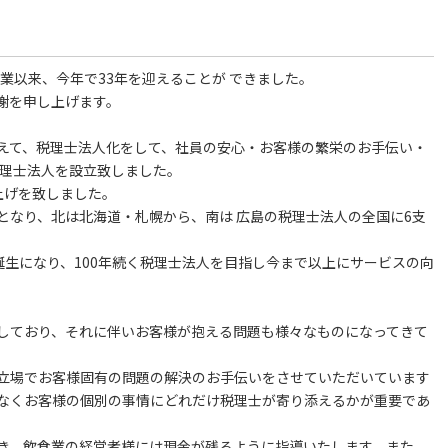
開業以来、今年で33年を迎えることが できました。
謝を申し上げます。
えて、税理士法人化をして、社員の安心・お客様の繁栄のお手伝い・
税理士法人を設立致しました。
上げを致しました。
となり、北は北海道・札幌から、南は 広島の税理士法人の全国に6支
誕生になり、100年続く税理士法人を目指し今まで以上にサービスの向
しており、それに伴いお客様が抱える問題も様々なものになってきて
立場でお客様固有の問題の解決のお手伝いをさせていただいています
なくお客様の個別の事情にどれだけ税理士が寄り添えるかが重要であ
き、飲食業の経営者様には現金が残るように指導いたします。また、