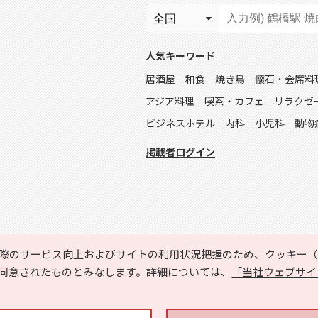
人気キーワード
居酒屋
和食
焼き鳥
懐石・会席料
アジア料理
喫茶・カフェ
リラクゼ
ビジネスホテル
内科
小児科
動物
掲載者ログイン
際のサービス向上およびサイトの利用状況把握のため、クッキー（C
同意されたものとみなします。詳細については、
「当社ウェブサイ
Copyright © HYOJITO.Co.,Ltd. All Rights Reserved.