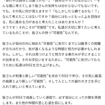
「あの子は自分とは違うから…」「自分はやっても仕方ない」―そ
んな風に考えてしまう皆さんの気持ちは分からないでもないです。
でも、その先に何が見えますか？「もしかしたら勝てるかも！？」
なんて考えたことはないですか？自分にはもっともっと上を目指せ
る、先に進める力があると考えたことはありませんか？
そうです！それこそが“可能性”です。私達が大切に育てたいと考え
ているものこそが、皆さんの持つ“可能性”なんです。
皆さんが自分の内に秘めた“可能性”に気付くまでには数多くの困難
が立ちはだかり、気が遠くなるような時間と努力が必要かもしれま
せん。しかし、それは見つけようと努力する者のみが手にすること
が出来ます。そのお手伝いをするために、“可能性”に気付いてもら
うために私達はRISEを立ち上げました。
皆さんが刺激と新しい“可能性”を求めてRISEで学び、その先に最高
の結果とより新しい“可能性”、そして人としての器の大きさを手に
入れて欲しいと考えています。
皆さんがRISEで成長していく過程で、必ず自分にとっての壁を実感
します。また他の仲間の苦しむ姿を目にします。