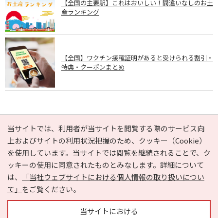
【全国の主要駅】これはおいしい！間違いなしのお土
産ランキング
【全国】ワクチン接種証明があると受けられる割引・
特典・クーポンまとめ
PAGE TOP
当サイトでは、利用者が当サイトを閲覧する際のサービス向
上およびサイトの利用状況把握のため、クッキー（Cookie）
を使用しています。当サイトでは閲覧を継続されることで、ク
e-NAVITA（イーナビタ）とは？
お気に入り
ヘルプ
ッキーの使用に同意されたものとみなします。詳細について
利用規約
個人情報の取り扱いについて
運営会社
は、
「当社ウェブサイトにおける個人情報の取り扱いについ
サイトマップ
広告掲載に関するお問い合わせ
て」
をご覧ください。
サイトの内容に関するお問い合わせ
当サイトにおける