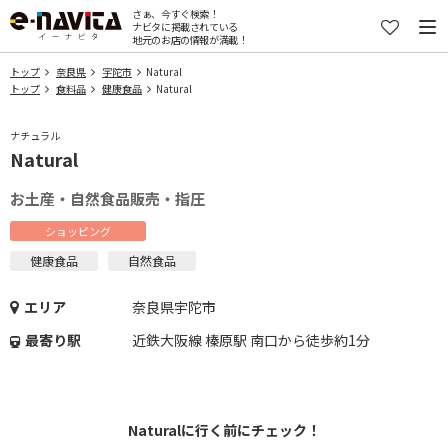
さぁ、今すぐ検索！
ナビタに掲載されている
地元のお店の情報が満載！
トップ
奈良県
宇陀市
Natural
トップ
食料品
健康食品
Natural
ナチュラル
Natural
お土産・自然食品販売・指圧
ショッピング
健康食品
自然食品
エリア
奈良県宇陀市
最寄り駅
近鉄大阪線 榛原駅 南口から徒歩約1分
Naturalに行く前にチェック！