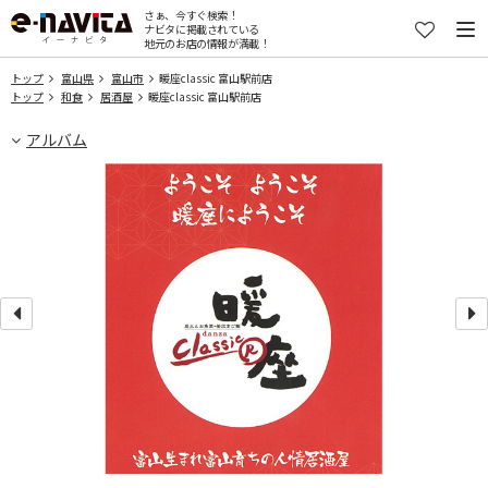
さぁ、今すぐ検索！
ナビタに掲載されている
地元のお店の情報が満載！
トップ
富山県
富山市
暖座classic 富山駅前店
トップ
和食
居酒屋
暖座classic 富山駅前店
アルバム