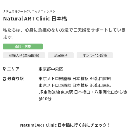
ナチュラルアートクリニックニホンバシ
Natural ART Clinic 日本橋
私たちは、心身に負担のない方法でご夫婦をサポートしていき
ます。
病院・医療
産婦人科(生殖医療)
泌尿器科
オンライン診療
エリア
東京都中央区
最寄り駅
東京メトロ銀座線 日本橋駅 B6出口直結
東京メトロ東西線 日本橋駅 B6出口直結
JR東海道線 東京駅 日本橋口・八重洲北口から徒
歩10分
Natural ART Clinic 日本橋に行く前にチェック！