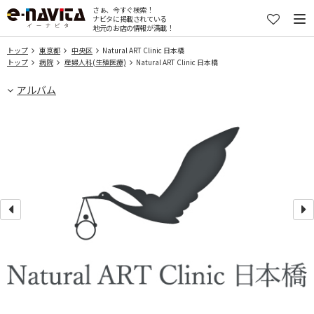
さぁ、今すぐ検索！
ナビタに掲載されている
地元のお店の情報が満載！
トップ
東京都
中央区
Natural ART Clinic 日本橋
トップ
病院
産婦人科(生殖医療)
Natural ART Clinic 日本橋
アルバム