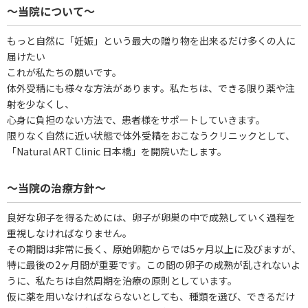
～当院について～
もっと自然に「妊娠」という最大の贈り物を出来るだけ多くの人に
届けたい
これが私たちの願いです。
体外受精にも様々な方法があります。私たちは、できる限り薬や注
射を少なくし、
心身に負担のない方法で、患者様をサポートしていきます。
限りなく自然に近い状態で体外受精をおこなうクリニックとして、
「Natural ART Clinic 日本橋」を開院いたします。
～当院の治療方針～
良好な卵子を得るためには、卵子が卵巣の中で成熟していく過程を
重視しなければなりません。
その期間は非常に長く、原始卵胞からでは5ヶ月以上に及びますが、
特に最後の2ヶ月間が重要です。この間の卵子の成熟が乱されないよ
うに、私たちは自然周期を治療の原則としています。
仮に薬を用いなければならないとしても、種類を選び、できるだけ