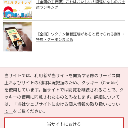
【全国の主要駅】これはおいしい！間違いなしのお土
産ランキング
【全国】ワクチン接種証明があると受けられる割引・
特典・クーポンまとめ
PAGE TOP
当サイトでは、利用者が当サイトを閲覧する際のサービス向
上およびサイトの利用状況把握のため、クッキー（Cookie）
を使用しています。当サイトでは閲覧を継続されることで、ク
e-NAVITA（イーナビタ）とは？
お気に入り
ヘルプ
ッキーの使用に同意されたものとみなします。詳細について
利用規約
個人情報の取り扱いについて
運営会社
は、
「当社ウェブサイトにおける個人情報の取り扱いについ
サイトマップ
広告掲載に関するお問い合わせ
て」
をご覧ください。
サイトの内容に関するお問い合わせ
当サイトにおける