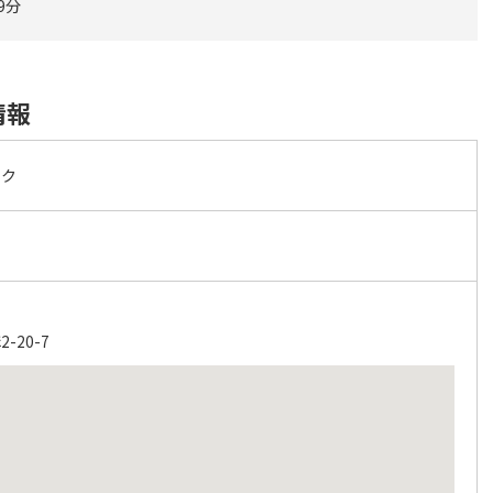
9分
情報
ック
20-7