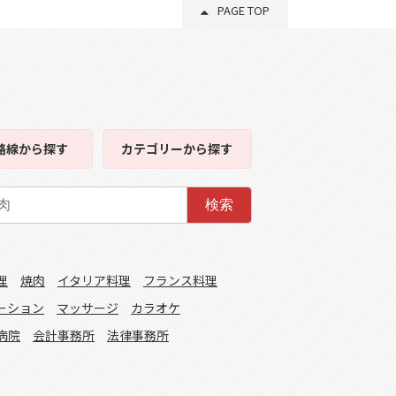
PAGE TOP
路線
から探す
カテゴリー
から探す
検索
理
焼肉
イタリア料理
フランス料理
ーション
マッサージ
カラオケ
病院
会計事務所
法律事務所