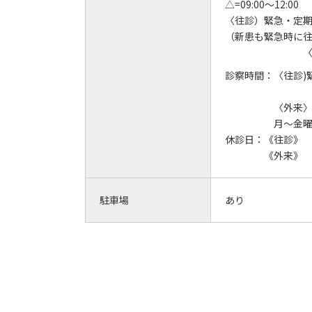
△=09:00～12:00
〈往診）緊急・定
（新患も緊急時に
〈外来〉電
診察時間：
〈往診)
(新患
〈外来
月～金曜 
休診日：
《往診》
《外来》
駐車場
あり