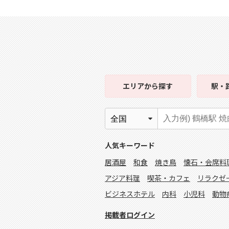
エリア
から探す
駅・
人気キーワード
居酒屋
和食
焼き鳥
懐石・会席料
アジア料理
喫茶・カフェ
リラクゼ
ビジネスホテル
内科
小児科
動物
掲載者ログイン