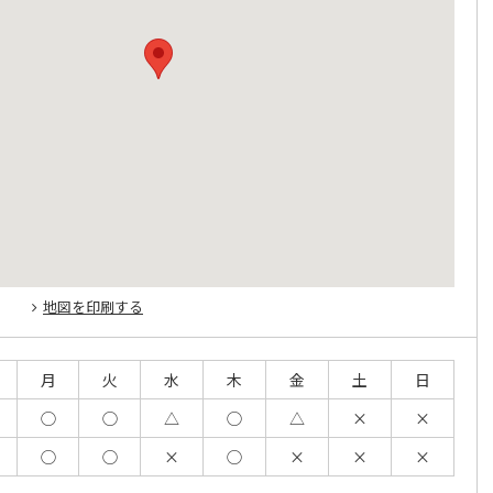
地図を印刷する
月
火
水
木
金
土
日
◯
◯
△
◯
△
×
×
◯
◯
×
◯
×
×
×