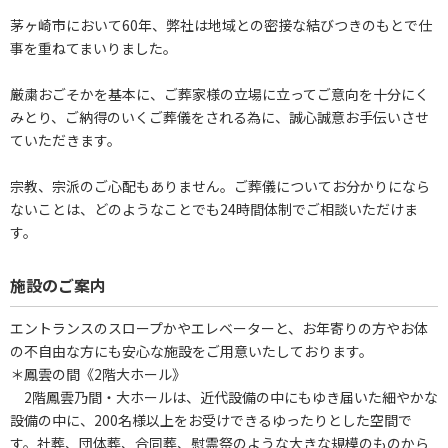
茅ヶ崎市において60年、弊社は地域との密接な結びつきのもとで仕
事を重ねてまいりました。
厳粛おごそかを基本に、ご葬家様の立場に立ってご意向を十分にく
みとり、ご納得のいくご葬儀をされる為に、誠心誠意お手伝いさせ
ていただきます。
宗教、宗派のご心配もありません。ご葬儀についてお分かりになら
ないことは、どのようなことでも24時間体制でご相談いただけま
す。
施設のご案内
エントランスのスロープかやエレベーターと、お年寄りの方やお体
の不自由な方にも安心な施設をご用意いたしております。
＊鳳雲の間《2階大ホール》
2階鳳雲乃間・大ホールは、近代設備の中にもゆき届いた細やかな
設備の中に、200名様以上をお受けできるゆったりとした空間で
す。社葬、団体葬、合同葬、慰霊祭のような大きな規模のものから