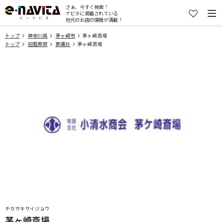
さぁ、今すぐ検索！
ナビタに掲載されている
地元のお店の情報が満載！
トップ
神奈川県
茅ヶ崎市
茅ヶ崎斎場
トップ
冠婚葬祭
葬儀社
茅ヶ崎斎場
チガサキサイジョウ
茅ヶ崎斎場