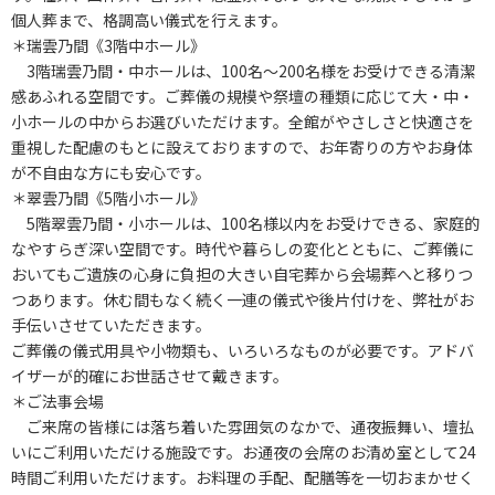
個人葬まで、格調高い儀式を行えます。
＊瑞雲乃間《3階中ホール》
3階瑞雲乃間・中ホールは、100名～200名様をお受けできる清潔
感あふれる空間です。ご葬儀の規模や祭壇の種類に応じて大・中・
小ホールの中からお選びいただけます。全館がやさしさと快適さを
重視した配慮のもとに設えておりますので、お年寄りの方やお身体
が不自由な方にも安心です。
＊翠雲乃間《5階小ホール》
5階翠雲乃間・小ホールは、100名様以内をお受けできる、家庭的
なやすらぎ深い空間です。時代や暮らしの変化とともに、ご葬儀に
おいてもご遺族の心身に負担の大きい自宅葬から会場葬へと移りつ
つあります。休む間もなく続く一連の儀式や後片付けを、弊社がお
手伝いさせていただきます。
ご葬儀の儀式用具や小物類も、いろいろなものが必要です。アドバ
イザーが的確にお世話させて戴きます。
＊ご法事会場
ご来席の皆様には落ち着いた雰囲気のなかで、通夜振舞い、壇払
いにご利用いただける施設です。お通夜の会席のお清め室として24
時間ご利用いただけます。お料理の手配、配膳等を一切おまかせく