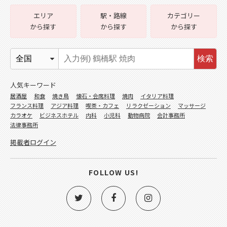
エリア
駅・路線
カテゴリー
から探す
から探す
から探す
検索
人気キーワード
居酒屋
和食
焼き鳥
懐石・会席料理
焼肉
イタリア料理
フランス料理
アジア料理
喫茶・カフェ
リラクゼーション
マッサージ
カラオケ
ビジネスホテル
内科
小児科
動物病院
会計事務所
法律事務所
掲載者ログイン
FOLLOW US!