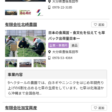
大分県豊後高田市
0978-22-3185
有限会社北崎農園
追加
日本の食風習・食文化を伝えて 七草
パック出荷量日本一
企業・事務所
食品
大分県豊後高田市
0978-53-4364
事業内容
9ヘクタールの農園では、白ネギやニンニクをはじめ年間売り
上げの6割を占める七草の生産をしています。七草は北海道か
ら沖縄まで全国各地...
有限会社加宝興産
追加