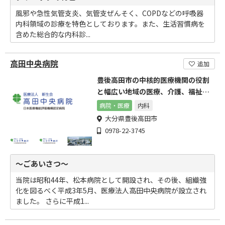
風邪や急性気管支炎、気管支ぜんそく、COPDなどの呼吸器
内科領域の診療を特色としております。また、生活習慣病を
含めた総合的な内科診...
高田中央病院
追加
豊後高田市の中核的医療機関の役割
と幅広い地域の医療、介護、福祉に
貢献致します。
病院・医療
内科
大分県豊後高田市
0978-22-3745
～ごあいさつ～
当院は昭和44年、松本病院として開設され、その後、組織強
化を図るべく平成3年5月、医療法人高田中央病院が設立され
ました。 さらに平成1...