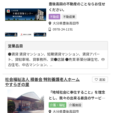
豊後高田の不動産のことならお任せ
ください。
不動産
不動産業
大分県豊後高田市
0978-24-1191
営業品目
●賃貸 賃貸マンション、短期賃貸マンション、賃貸アパー
ト、貸駐車場、貸事務所、貸●店舗 ●売買 新築分譲住宅、中
古住宅、中古マンション、...
社会福祉法人 積善会 特別養護老人ホーム
追加
やすらぎの里
「地域社会に奉仕すること」を理念
とし、我々の出来る最良のサービス
を提供。
介護・福祉
介護施設
大分県豊後高田市