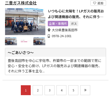
二豊ガス株式会社
追加
いつも心に太陽を！LPガスの販売お
よび関連機器の販売、それに伴う工
事
企業・事務所
ガス
大分県豊後高田市
0978-24-1001
～ごあいさつ～
豊後高田市を中心に宇佐市、杵築市の一部までの範囲で常に
安心・安全を心掛け、LPガスの販売および関連機器の販売、
それに伴う工事を主な...
1
2
3
4
5