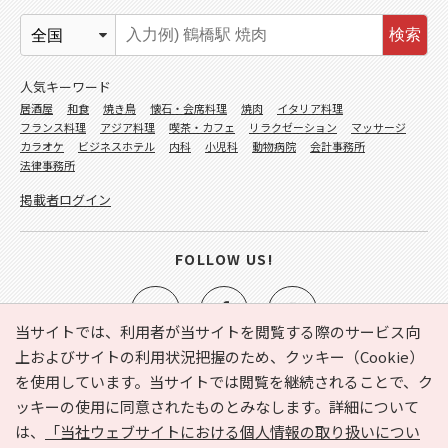
検索
人気キーワード
居酒屋
和食
焼き鳥
懐石・会席料理
焼肉
イタリア料理
フランス料理
アジア料理
喫茶・カフェ
リラクゼーション
マッサージ
カラオケ
ビジネスホテル
内科
小児科
動物病院
会計事務所
法律事務所
掲載者ログイン
FOLLOW US!
当サイトでは、利用者が当サイトを閲覧する際のサービス向
上およびサイトの利用状況把握のため、クッキー（Cookie）
を使用しています。当サイトでは閲覧を継続されることで、ク
e-NAVITA（イーナビタ）とは？
お気に入り
ヘルプ
ッキーの使用に同意されたものとみなします。詳細について
利用規約
個人情報の取り扱いについて
運営会社
は、
「当社ウェブサイトにおける個人情報の取り扱いについ
サイトマップ
広告掲載に関するお問い合わせ