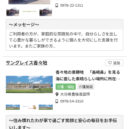
0978-22-1311
～メッセージ～
ご利用者の方が、家庭的な雰囲気の中で、自分らしさを出し
て心豊かな暮らしができるように個人を大切にした支援を行
います。またご家族の方...
サングレイス香々地
追加
香々地の景勝地 「長崎鼻」を見る
海に面した素晴らしい場所に所在し
ています。
介護・福祉
介護施設
大分県豊後高田市
0978-54-3310
～住み慣れたわが家で過ごす笑顔と安心の毎日をお手伝
いします～