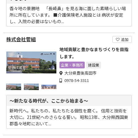
香々地の景勝地 「長崎鼻」を見る海に面した素晴らしい場
所に所在しています。 ■介護保険老人施設とは 病状が安定
し、入院の必要はないもの...
株式会社菅組
追加
地域貢献と豊かなまちづくりを目指
します。
企業・事務所
建設業
大分県豊後高田市
0978-54-3311
～新たなる時代が、ここから始まる～
新時代へ。私たちの、私たちたる個性を磨く。 信用と技術を
大切に。21世紀へのさらなる誓い。 昭和13年、大分県西国東
郡香々地町において...