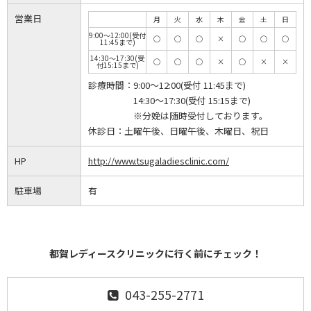
営業日
月
火
水
木
金
土
日
9:00～12:00(受付
◯
◯
◯
×
◯
◯
◯
11:45まで)
14:30～17:30(受
◯
◯
◯
×
◯
×
×
付15:15まで)
診療時間：
9:00～12:00(受付 11:45まで)
14:30～17:30(受付 15:15まで)
※分娩は随時受付しております。
休診日：
土曜午後、日曜午後、木曜日、祝日
HP
http://www.tsugaladiesclinic.com/
駐車場
有
都賀レディースクリニックに行く前にチェック！
043-255-2771