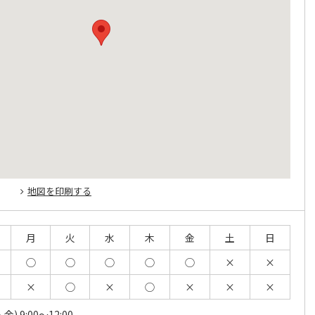
地図を印刷する
月
火
水
木
金
土
日
◯
◯
◯
◯
◯
×
×
×
◯
×
◯
×
×
×
) 9:00～12:00