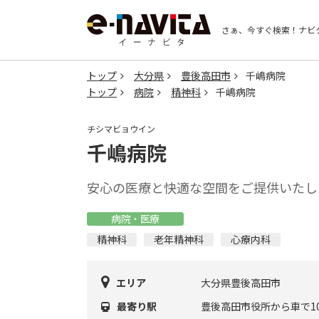
さぁ、今すぐ検索！
ナビ
トップ
大分県
豊後高田市
千嶋病院
トップ
病院
精神科
千嶋病院
チシマビョウイン
千嶋病院
安心の医療と快適な空間をご提供いたし
病院・医療
精神科
老年精神科
心療内科
エリア
大分県豊後高田市
最寄り駅
豊後高田市役所から車で1