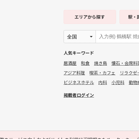
エリア
から探す
駅・
人気キーワード
居酒屋
和食
焼き鳥
懐石・会席料
アジア料理
喫茶・カフェ
リラクゼ
ビジネスホテル
内科
小児科
動物
掲載者ログイン