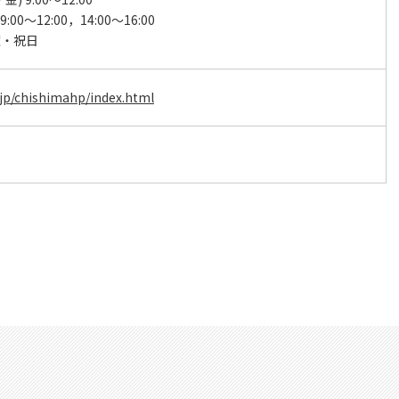
9:00～12:00，14:00～16:00
曜・祝日
.jp/chishimahp/index.html