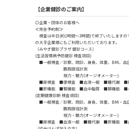
【企業健診のご案内】
◎企業・団体のお客様へ
≪完全予約制≫
検査は半日(約1時間～3時間)で終了いたします
の大手企業様にもご利用いただいております。
〔みやぎ健診プラザ 健診コース〕
(生活習慣病予防健診 検査項目)
■一般検査／診察、問診、身長、体重、BMI、血
臍周囲径計測
視力・聴力(オージオメーター)
■尿検査 ■便検査 ■血液一般 ■糖代謝 ■
■肝機能 ■腎機能 ■血中脂質 ■膵機能 ■
(定期健康診断 検査項目)
■一般検査／診察、問診、身長、体重、BMI・血
臍周囲径計測
視力・聴力(オージオメーター)
■尿検査 ■血液一般 ■糖代謝 ■肝機能 ■
〔協会けんぽ加入の方〕