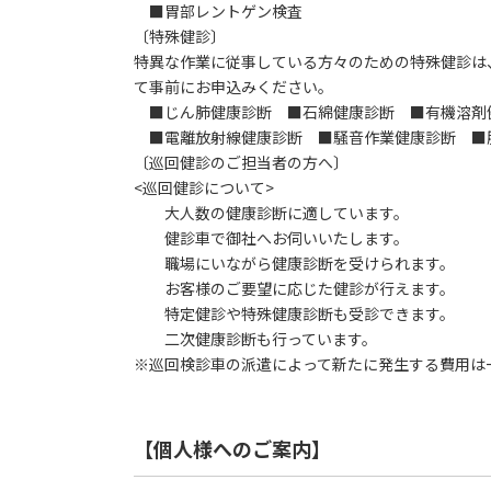
■胃部レントゲン検査
〔特殊健診〕
特異な作業に従事している方々のための特殊健診は
て事前にお申込みください。
■じん肺健康診断 ■石綿健康診断 ■有機溶剤
■電離放射線健康診断 ■騒音作業健康診断 ■
〔巡回健診のご担当者の方へ〕
<巡回健診について>
大人数の健康診断に適しています。
健診車で御社へお伺いいたします。
職場にいながら健康診断を受けられます。
お客様のご要望に応じた健診が行えます。
特定健診や特殊健康診断も受診できます。
二次健康診断も行っています。
※巡回検診車の派遣によって新たに発生する費用は
【個人様へのご案内】