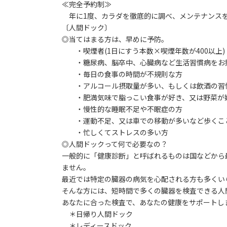
≪完全予約制≫
年に1度、カラダを徹底的に調べ、メンテナンス
〔人間ドック〕
◎当てはまる方は、早めに予防。
・喫煙者(1日にすう本数×喫煙年数が400以上)
・糖尿病、脳卒中、心臓病など生活習慣病をお
・毎日の食事の時間が不規則な方
・アルコール摂取量が多い、もしくは飲酒の習
・肥満気味で脂っこい食事が好き、又は野菜が
・慢性的な睡眠不足や不眠症の方
・運動不足、又は車での移動が多いなど歩くこ
・忙しくてストレスの多い方
◎人間ドックって何で必要なの？
一般的に「健康診断」と呼ばれるものは国などから
ません。
最近では特定の臓器の病気を心配される方も多くい
そんな方には、短時間で多くの臓器を検査できる人
あなたに合った検査で、あなたの健康をサポートし
＊日帰り人間ドック
＊レディースドック