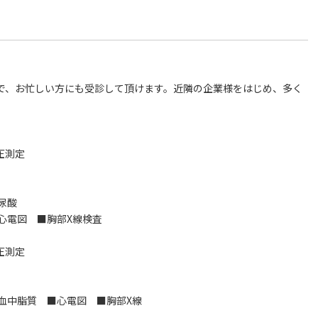
ので、お忙しい方にも受診して頂けます。近隣の企業様をはじめ、多く
圧測定
尿酸
心電図 ■胸部X線検査
圧測定
血中脂質 ■心電図 ■胸部X線