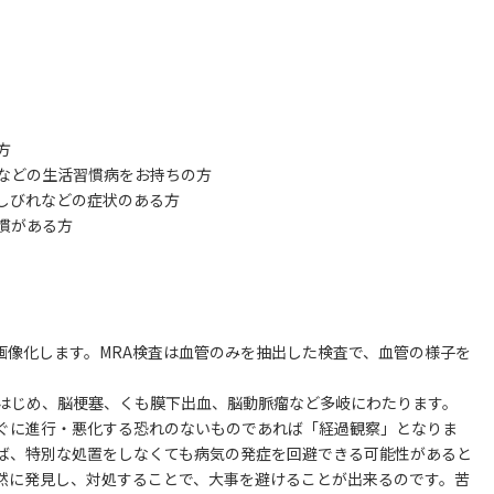
方
どの生活習慣病をお持ちの方
びれなどの症状のある方
慣がある方
画像化します。MRA検査は血管のみを抽出した検査で、血管の様子を
はじめ、脳梗塞、くも膜下出血、脳動脈瘤など多岐にわたります。
ぐに進行・悪化する恐れのないものであれば「経過観察」となりま
ば、特別な処置をしなくても病気の発症を回避できる可能性があると
然に発見し、対処することで、大事を避けることが出来るのです。苦