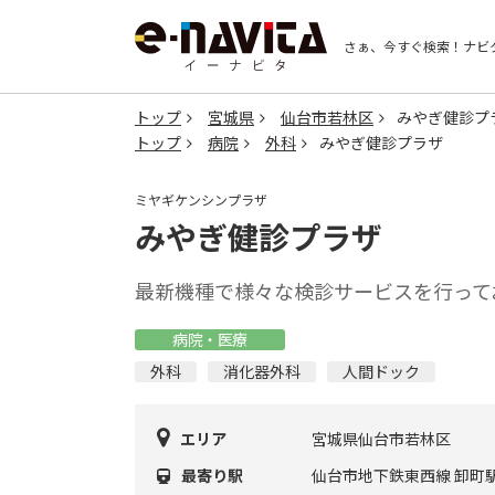
さぁ、今すぐ検索！
ナビ
トップ
宮城県
仙台市若林区
みやぎ健診プ
トップ
病院
外科
みやぎ健診プラザ
ミヤギケンシンプラザ
みやぎ健診プラザ
最新機種で様々な検診サービスを行って
病院・医療
外科
消化器外科
人間ドック
エリア
宮城県仙台市若林区
最寄り駅
仙台市地下鉄東西線 卸町駅