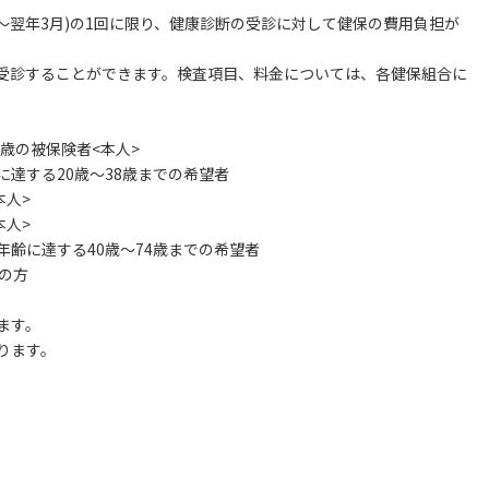
～翌年3月)の1回に限り、健康診断の受診に対して健保の費用負担が
受診することができます。検査項目、料金については、各健保組合に
歳の被保険者<本人>
達する20歳～38歳までの希望者
本人>
>
齢に達する40歳～74歳までの希望者
の方
ます。
ります。