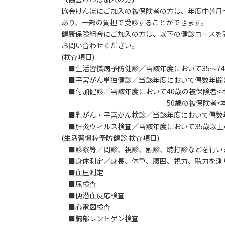
協会けんぽにご加入の被保険者の方は、年度中(4月
あり、一部の負担で受診することができます。
健康保険組合にご加入の方は、以下の健診コースを
お問い合わせください。
(検査項目)
■生活習慣病予防健診／当該年度において35～74
■子宮がん単独健診／当該年度において偶数年齢に
■付加健診／当該年度において40歳の被保険者<
50歳の被保険者<本人
■乳がん・子宮がん検診／当該年度において偶数年
■肝炎ウィルス検査／当該年度において35歳以上
(生活習慣棒予防健診 検査項目)
■診察等／問診、視診、触診、聴打診などを行い
■身体測定／身長、体重、腹囲、視力、聴力を測
■血圧測定
■尿検査
■便潜血反応検査
■心電図検査
■胸部レントゲン検査