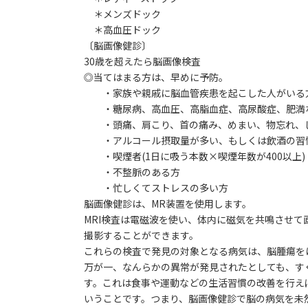
＊メンズドック
＊高血圧ドック
〔脳画像健診〕
30歳を超えたら脳画像検査
◎当てはまる方は、早めに予防。
・家族や親戚に脳血管疾患を起こした人がいる
・糖尿病、高血圧、高脂血症、高尿酸症、肥満な
・頭痛、肩こり、首の痛み、めまい、物忘れ、し
・アルコール摂取量が多い、もしくは飲酒の習
・喫煙者(1日に吸う本数×喫煙年数が400以上)
・不整脈のある方
・忙しくてストレスの多い方
脳画像健診は、MR装置を使用します。
MRI検査は電磁波を使い、体内に磁気を共鳴させて
撮影することができます。
これらの検査で発見の対象となる病気は、脳腫瘍を
万が一、なんらかの異常が発見されたとしても、す
す。これは食事や運動などの生活習慣の改善を行え
いうことです。つまり、脳画像健診で脳の病気を未