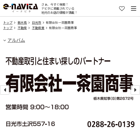
さぁ、今すぐ検索！
ナビタに掲載されている
地元のお店の情報が満載！
トップ
栃木県
日光市
有限会社一茶園商事
トップ
不動産
不動産業
有限会社一茶園商事
アルバム