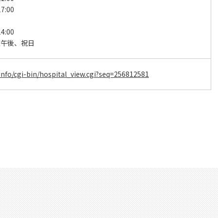
7:00
4:00
曜午後、祝日
.info/cgi-bin/hospital_view.cgi?seq=256812581