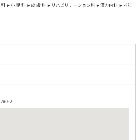
 科 ►小 児 科 ►皮 膚 科 ►リハビリテーション科 ►漢方内科 ►老年
80-2