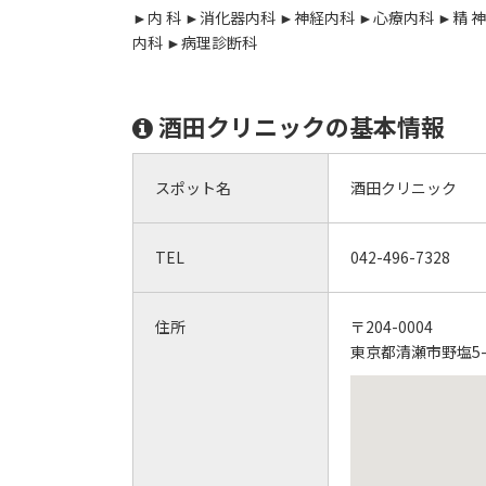
►内 科 ►消化器内科 ►神経内科 ►心療内科 ►精 神
内科 ►病理診断科
酒田クリニックの基本情報
スポット名
酒田クリニック
TEL
042-496-7328
住所
〒204-0004
東京都清瀬市野塩5-2