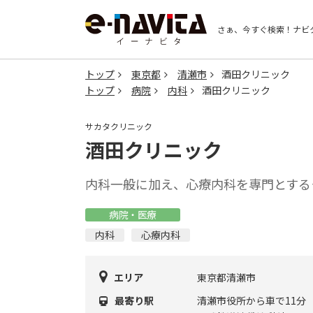
さぁ、今すぐ検索！
ナビ
トップ
東京都
清瀬市
酒田クリニック
トップ
病院
内科
酒田クリニック
サカタクリニック
酒田クリニック
内科一般に加え、心療内科を専門とする
病院・医療
内科
心療内科
エリア
東京都清瀬市
最寄り駅
清瀬市役所から車で11分