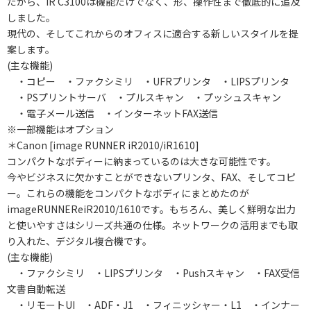
だから、iR C3100は機能だけでなく、形、操作性まで徹底的に追及
しました。
現代の、そしてこれからのオフィスに適合する新しいスタイルを提
案します。
(主な機能)
・コピー ・ファクシミリ ・UFRプリンタ ・LIPSプリンタ
・PSプリントサーバ ・プルスキャン ・プッシュスキャン
・電子メール送信 ・インターネットFAX送信
※一部機能はオプション
＊Canon [image RUNNER iR2010/iR1610]
コンパクトなボディーに納まっているのは大きな可能性です。
今やビジネスに欠かすことができないプリンタ、FAX、そしてコピ
ー。これらの機能をコンパクトなボディにまとめたのが
imageRUNNEReiR2010/1610です。もちろん、美しく鮮明な出力
と使いやすさはシリーズ共通の仕様。ネットワークの活用までも取
り入れた、デジタル複合機です。
(主な機能)
・ファクシミリ ・LIPSプリンタ ・Pushスキャン ・FAX受信
文書自動転送
・リモートUI ・ADF・J1 ・フィニッシャー・L1 ・インナー