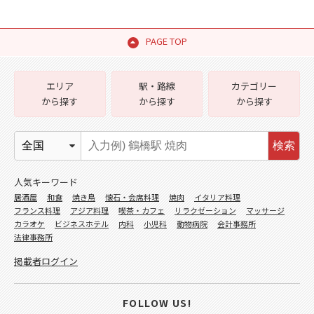
PAGE TOP
エリア
駅・路線
カテゴリー
から探す
から探す
から探す
検索
人気キーワード
居酒屋
和食
焼き鳥
懐石・会席料理
焼肉
イタリア料理
フランス料理
アジア料理
喫茶・カフェ
リラクゼーション
マッサージ
カラオケ
ビジネスホテル
内科
小児科
動物病院
会計事務所
法律事務所
掲載者ログイン
FOLLOW US!