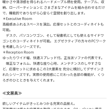
暖かさや清涼感を得られるハードメープル柄を使用。テーブル、収
納、ローパーティションと さまざまなアイテムを組み合わせるだけ
で、機能的でありながら心安らぐ空間を創り出します。
＊Executive Room
高級感あふれるスペースを演出。応接セットとのコーディネイトも
可能。
デスク、パソコンワゴン、そして秘書机としても使えるサイドワ
ゴンとのコーディネイトが可能。 エグゼクティブの方々のPCワーク
を考慮したシリーズです。
＊Reception Room
ゆったりワイド幅、快適スプレッド付。正当派ソファの代表です。
端正なフォルム、快適な座り心地、メンテナンスのしやすさな
ど、応接セットに求めるこの3大要素を 充分に検討してデザインさ
れたシリーズです。実際の使用感にこだわった各部の機能が、くつ
ろぎのひとときを与えてくれます。
≪文房具≫
欲しいアイテムがきっとみつかる充実の品揃え。