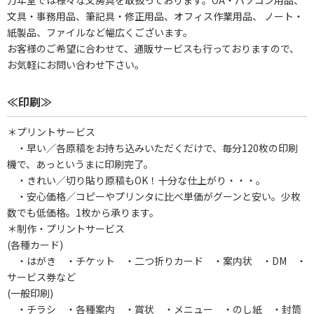
万年堂では様々な文房具を取扱っております。OA・パソコン用品、
文具・事務用品、筆記具・修正用品、オフィス作業用品、 ノート・
紙製品、ファイルなど幅広くございます。
お客様のご希望に合わせて、通販サービスも行っておりますので、
お気軽にお問い合わせ下さい。
≪印刷≫
＊プリントサービス
・早い／各原稿をお持ち込みいただくだけで、毎分120枚の印刷
機で、あっというまに印刷完了。
・きれい／切り貼り原稿もOK！十分な仕上がり・・・。
・安心価格／コピーやプリンタに比べ単価がグーンと安い。少枚
数でも低価格。1枚から承ります。
＊制作・プリントサービス
(各種カード)
・はがき ・チケット ・二つ折りカード ・案内状 ・DM ・
サービス券など
(一般印刷)
・チラシ ・各種案内 ・賞状 ・メニュー ・のし紙 ・封筒