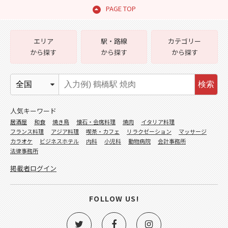
PAGE TOP
エリア
駅・路線
カテゴリー
から探す
から探す
から探す
検索
人気キーワード
居酒屋
和食
焼き鳥
懐石・会席料理
焼肉
イタリア料理
フランス料理
アジア料理
喫茶・カフェ
リラクゼーション
マッサージ
カラオケ
ビジネスホテル
内科
小児科
動物病院
会計事務所
法律事務所
掲載者ログイン
FOLLOW US!