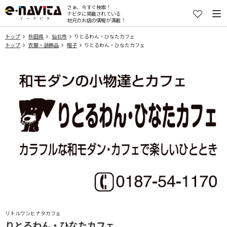
さぁ、今すぐ検索！
ナビタに掲載されている
地元のお店の情報が満載！
トップ
秋田県
仙北市
りとるわん・ひなたカフェ
トップ
衣服・装飾品
帽子
りとるわん・ひなたカフェ
リトルワンヒナタカフェ
りとるわん・ひなたカフェ