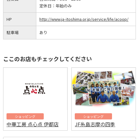
定休日：
年始のみ
HP
http://www.ja-itoshima.or.jp/service/life/acoop/
駐車場
あり
ここのお店もチェックしてください
ショッピング
ショッピング
中華工房 点心点 伊都店
JF糸島志摩の四季