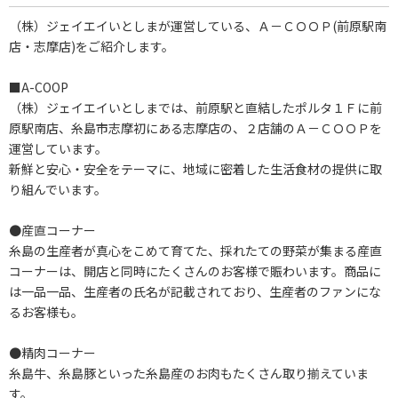
（株）ジェイエイいとしまが運営している、Ａ－ＣＯＯＰ(前原駅南
店・志摩店)をご紹介します。
■A-COOP
（株）ジェイエイいとしまでは、前原駅と直結したポルタ１Ｆに前
原駅南店、糸島市志摩初にある志摩店の、２店舗のＡ－ＣＯＯＰを
運営しています。
新鮮と安心・安全をテーマに、地域に密着した生活食材の提供に取
り組んでいます。
●産直コーナー
糸島の生産者が真心をこめて育てた、採れたての野菜が集まる産直
コーナーは、開店と同時にたくさんのお客様で賑わいます。商品に
は一品一品、生産者の氏名が記載されており、生産者のファンにな
るお客様も。
●精肉コーナー
糸島牛、糸島豚といった糸島産のお肉もたくさん取り揃えていま
す。