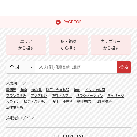
PAGE TOP
エリア
駅・路線
カテゴリー
から探す
から探す
から探す
検索
人気キーワード
居酒屋
和食
焼き鳥
懐石・会席料理
焼肉
イタリア料理
フランス料理
アジア料理
喫茶・カフェ
リラクゼーション
マッサージ
カラオケ
ビジネスホテル
内科
小児科
動物病院
会計事務所
法律事務所
掲載者ログイン
FOLLOW US!