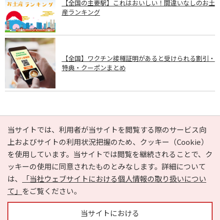
【全国の主要駅】これはおいしい！間違いなしのお土
産ランキング
【全国】ワクチン接種証明があると受けられる割引・
特典・クーポンまとめ
PAGE TOP
当サイトでは、利用者が当サイトを閲覧する際のサービス向
上およびサイトの利用状況把握のため、クッキー（Cookie）
を使用しています。当サイトでは閲覧を継続されることで、ク
e-NAVITA（イーナビタ）とは？
お気に入り
ヘルプ
ッキーの使用に同意されたものとみなします。詳細について
利用規約
個人情報の取り扱いについて
運営会社
は、
「当社ウェブサイトにおける個人情報の取り扱いについ
サイトマップ
広告掲載に関するお問い合わせ
て」
をご覧ください。
サイトの内容に関するお問い合わせ
当サイトにおける